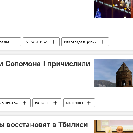
равки
АНАЛИТИКА
Итоги года в Грузии
 и Соломона I причислили
ОБЩЕСТВО
Баграт III
Соломон I
ы восстановят в Тбилиси