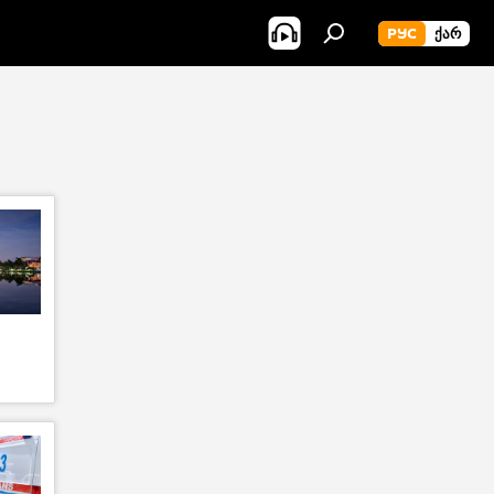
РУС
ᲥᲐᲠ