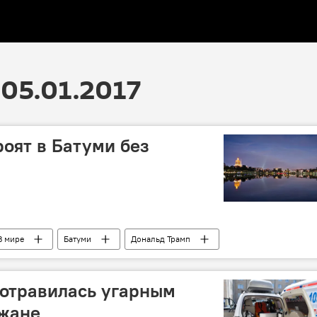
05.01.2017
роят в Батуми без
В мире
Батуми
Дональд Трамп
 отравилась угарным
джане