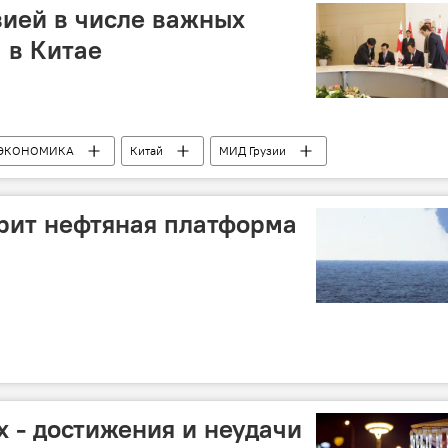
зией в числе важных
 в Китае
ЭКОНОМИКА
Китай
МИД Грузии
рит нефтяная платформа
х - достижения и неудачи