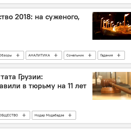
тво 2018: на суженого,
Обзоры
АНАЛИТИКА
Сочельник
Гадания
тата Грузии:
вили в тюрьму на 11 лет
ОБЩЕСТВО
Нодар Модебадзе
вский районный суд
Главная прокуратура Грузии