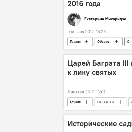
2016 года
Екатерина Микаридзе
5 января 2017, 16:23
Грузия
Обзоры
Сп
Грузия в мировых рейтингах
Царей Баграта III
к лику святых
5 января 2017, 16:01
Грузия
НОВОСТИ
ТВ "Эртсуловнеба"
Исторические сад