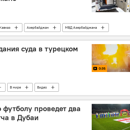
Кавказ
Азербайджан
МВД Азербайджана
дания суда в турецком
0:35
В мире
Видео
о футболу проведет два
ча в Дубаи