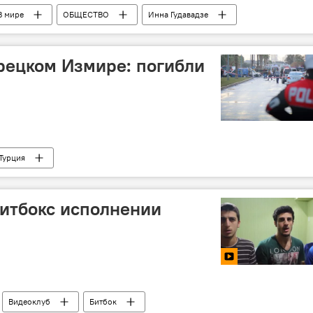
В мире
ОБЩЕСТВО
Инна Гудавадзе
урецком Измире: погибли
Турция
итбокс исполнении
Видеоклуб
Битбок