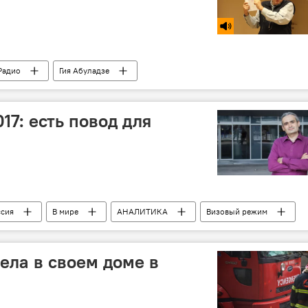
Радио
Гия Абуладзе
017: есть повод для
ссия
В мире
АНАЛИТИКА
Визовый режим
ела в своем доме в