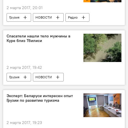
2 марта 2017, 20:01
Грузия
НОВОСТИ
Радио
ЭКОНОМИКА
Беларусь
Михаил Мятликов
Спасатели нашли тело мужчины в
Куре близ Тбилиси
2 марта 2017, 19:42
Грузия
НОВОСТИ
ПРОИСШЕСТВИЯ
МВД Грузии
Мтквари
Тело мужчины
Эксперт: Беларуси интересен опыт
Грузии по развитию туризма
2 марта 2017, 19:23