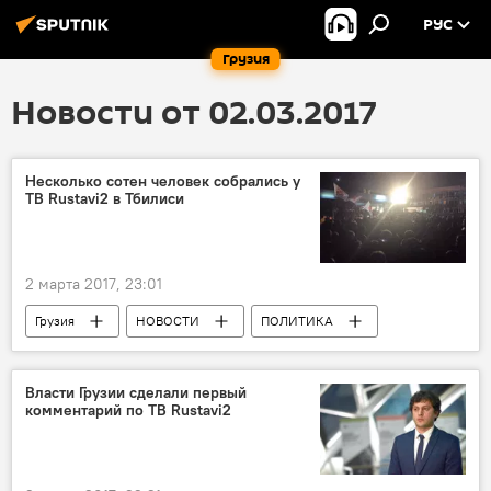
РУС
Грузия
Новости от 02.03.2017
Несколько сотен человек собрались у
ТВ Rustavi2 в Тбилиси
2 марта 2017, 23:01
Грузия
НОВОСТИ
ПОЛИТИКА
Кибар Халваши
Звиад Коридзе
Заал Удумашвили
Эка Гигаури
Власти Грузии сделали первый
комментарий по ТВ Rustavi2
ТВ "Рустави 2"
НПО "Международная прозрачность - Грузия"
Национал-демократическая партия