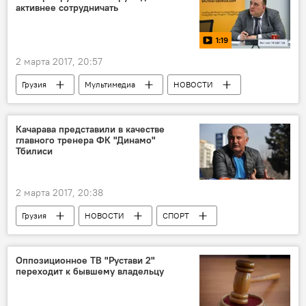
активнее сотрудничать
Белорусский национальный технический университет
Грузия-Беларусь: друг без друга - никак
1:19
2 марта 2017, 20:57
Грузия
Мультимедиа
НОВОСТИ
В мире
ПОЛИТИКА
Видео
ЭКОНОМИКА
Беларусь
Качарава представили в качестве
главного тренера ФК "Динамо"
Георгий Маргвелашвили
Вахтанг Маисая
Тбилиси
Александр Лукашенко
2 марта 2017, 20:38
Грузия
НОВОСТИ
СПОРТ
Кахабер Качарава
клуб "Динамо"
Оппозиционное ТВ "Рустави 2"
переходит к бывшему владельцу