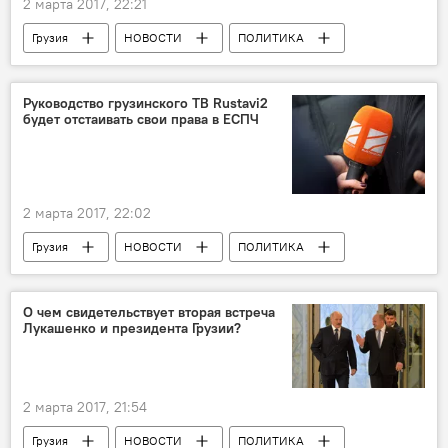
2 марта 2017, 22:21
Грузия
НОВОСТИ
ПОЛИТИКА
Ираклий Кобахидзе
Кибар Халваши
ТВ "Рустави 2"
Руководство грузинского ТВ Rustavi2
будет отстаивать свои права в ЕСПЧ
2 марта 2017, 22:02
Грузия
НОВОСТИ
ПОЛИТИКА
Бидзина Иванишвили
Ника Гварамия
Кибар Халваши
ТВ "Рустави 2"
О чем свидетельствует вторая встреча
Лукашенко и президента Грузии?
Верховный суд Грузии
Ситуация вокруг телекомпании "Рустави 2"
Rustavi2 – Рустави 2 грузинское онлайн ТВ
2 марта 2017, 21:54
Грузия
НОВОСТИ
ПОЛИТИКА