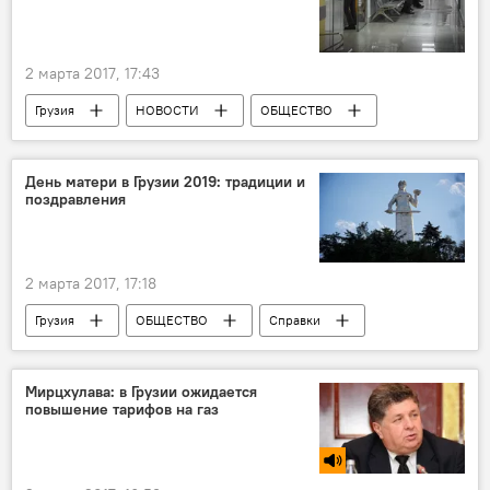
2 марта 2017, 17:43
Грузия
НОВОСТИ
ОБЩЕСТВО
Ана Мазанишвили
Министерство здравоохранения Грузии
День матери в Грузии 2019: традиции и
поздравления
Европа Дона Грузия
Рак груди
2 марта 2017, 17:18
Грузия
ОБЩЕСТВО
Справки
Мирцхулава: в Грузии ожидается
повышение тарифов на газ