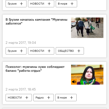
Грузия
НОВОСТИ
В мире
ПОЛИТИКА
ТУРИЗМ
ЭКОНОМИКА
Беларусь
В Грузии началась кампания "Мужчины
заботятся"
Вахтанг Маисая
Сергей Кизима
Георгий Маргвелашвили
2 марта 2017, 19:04
Грузия
НОВОСТИ
ОБЩЕСТВО
Фонд ООН в области народонаселения
Кампания "Мужчины заботятся"
Психолог: мужчины хуже соблюдают
баланс "работа-отдых"
2 марта 2017, 18:45
НОВОСТИ
Радио
В мире