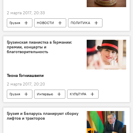
2 марта 2017, 20:33
Грузия
НОВОСТИ
ПОЛИТИКА
Кибар Халваши
ТВ "Рустави 2"
Верховный суд Грузии
Грузинская пианистка в Германии:
премии, концерты и
Ситуация вокруг телекомпании "Рустави 2"
благотворительность
Rustavi2 – Рустави 2 грузинское онлайн ТВ
Теона Гогниашвили
2 марта 2017, 20:20
Грузия
Интервью
КУЛЬТУРА
В мире
ОБЩЕСТВО
АНАЛИТИКА
Германия
Екатерина Горделадзе
Грузия и Беларусь планируют сборку
лифтов и тракторов
Грузины за рубежом