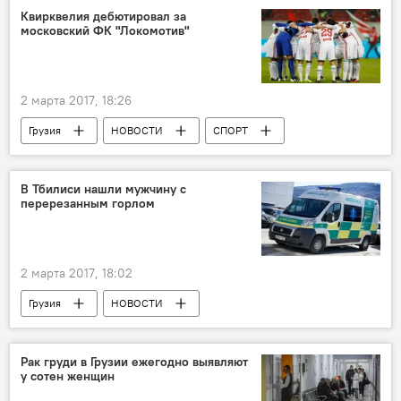
Квирквелия дебютировал за
московский ФК "Локомотив"
2 марта 2017, 18:26
Грузия
НОВОСТИ
СПОРТ
Соломон Квирквелия
клуб ""Локомотив"
Кубок России
В Тбилиси нашли мужчину с
перерезанным горлом
2 марта 2017, 18:02
Грузия
НОВОСТИ
ПРОИСШЕСТВИЯ
Рак груди в Грузии ежегодно выявляют
у сотен женщин