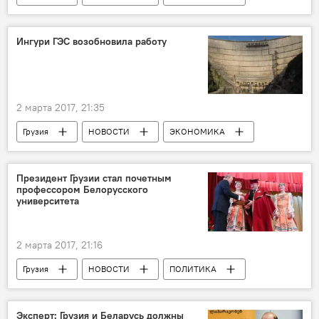
ЭКОНОМИКА
Колумнисты
АНАЛИТИКА
Беларусь
Ингури ГЭС возобновила работу
Ираклий Менагаришвили
Александр Лукашенко
Георгий Маргвелашвили
2 марта 2017, 21:35
Грузия
НОВОСТИ
ЭКОНОМИКА
Гия Хубуа
Ингури ГЭС
Президент Грузии стал почетным
профессором Белорусского
университета
2 марта 2017, 21:16
Грузия
НОВОСТИ
ПОЛИТИКА
Георгий Маргвелашвили
Александр Лукашенко
Эксперт: Грузия и Беларусь должны