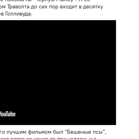
м Траволта до сих пор входит в десятку
в Голливуда.
 его лучшим фильмом был "Бешеные псы",
ал всего за какие-то три недели, и в