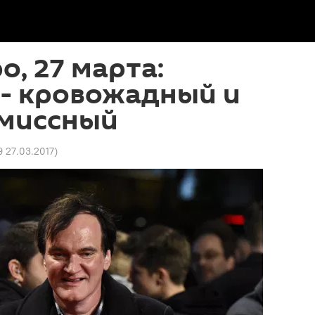
о, 27 марта:
 - кровожадный и
миссный
9 27.03.2017
)