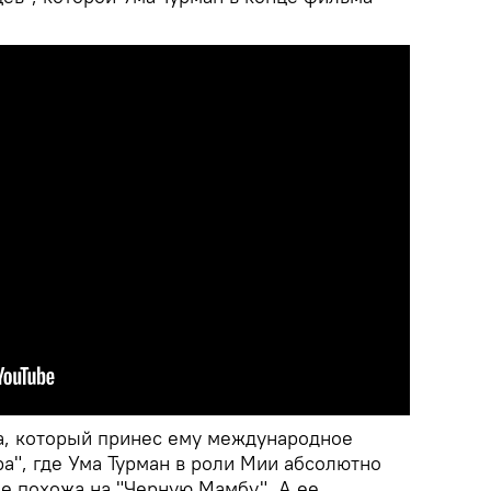
, который принес ему международное
а", где Ума Турман в роли Мии абсолютно
е похожа на "Черную Мамбу". А ее