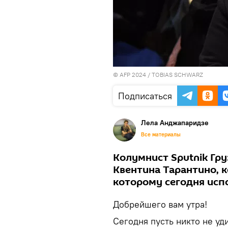
© AFP 2024 / TOBIAS SCHWARZ
Подписаться
Лела Анджапаридзе
Все материалы
Колумнист Sputnik Гру
Квентина Тарантино, 
которому сегодня исп
Добрейшего вам утра!
Сегодня пусть никто не уд