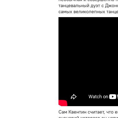
танцевальный дуэт с Джоно
самых великолепных танце
Сам Квентин считает, что
сценарий которого он напис