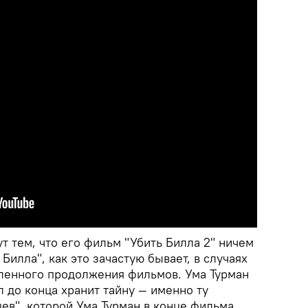
ут тем, что его фильм "Убить Билла 2" ничем
Билла", как это зачастую бывает, в случаях
ленного продолжения фильмов. Ума Турман
л до конца хранит тайну — именно ту
ев", которой Ума Турман в конце фильма