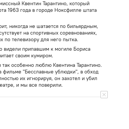
миссный Квентин Тарантино, который
арта 1963 года в городе Ноксфилле штата
орит, никогда не шатается по бильярдным,
исутствует на спортивных соревнованиях,
х по телевизору для него пытка.
но видели припавшим к могиле Бориса
читает своим кумиром.
я так особенно люблю Квентина Тарантино.
 в фильме "Бесславные ублюдки", в обход
ностью их игнорируя, он захотел и убил
еатре, и мы все поверили.