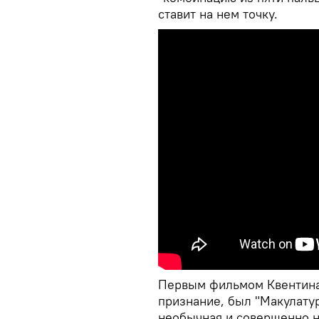
ставит на нем точку.
Первым фильмом Квентина
признание, был "Макулатур
необычная и совершенно н