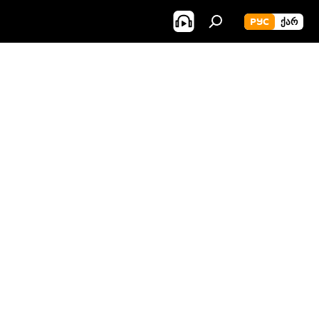
РУС
ᲥᲐᲠ