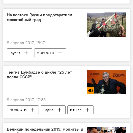
Литва
Николоз Басилашвили
Спорт в Грузии
Кубок Дэвиса
На востоке Грузии предотвратили
масштабный град
9 апреля 2017, 18:17
Грузия
НОВОСТИ
ПРОИСШЕСТВИЯ
Центр "Дельта"
Противоградовая система
ПОГОДА
Тенгиз Думбадзе о цикле "25 лет
после СССР"
9 апреля 2017, 17:35
НОВОСТИ
Радио
В мире
Великий понедельник 2019: молитвы и