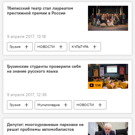
Проблема семейного насилия в Грузии
Тбилисский театр стал лауреатом
престижной премии в России
9 апреля 2017, 13:18
Грузия
НОВОСТИ
КУЛЬТУРА
Россия
Театр Грибоедова
Грузино-российские отношения
Грузинские студенты проверили себя
на знание русского языка
1:14
9 апреля 2017, 12:36
Грузия
Мультимедиа
НОВОСТИ
Видео
ОБЩЕСТВО
Тбилиси
Тотальный диктант
Депутат: многоуровневые парковки не
решат проблемы автомобилистов