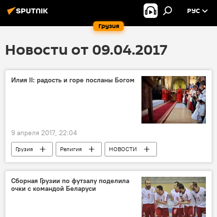
РУС
Грузия
Новости от 09.04.2017
Илия II: радость и горе посланы Богом
9 апреля 2017, 22:04
Грузия
Религия
НОВОСТИ
ОБЩЕСТВО
Католикос-Патриарх Всея Грузии Илия II
Сборная Грузии по футзалу поделила
очки с командой Беларуси
Вербное воскресенье