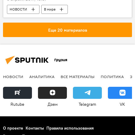
НОВОСТИ
В мире
ПРОИСШЕСТВИЯ
Еще 20 материалов
Грузия
НОВОСТИ
АНАЛИТИКА
ВСЕ МАТЕРИАЛЫ
ПОЛИТИКА
Э
Rutube
Дзен
Telegram
VK
О проекте
Контакты
Правила использования