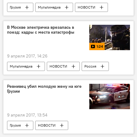
Грузия
Мультимедиа
НОВОСТИ
Видео
ЭКОНОМИКА
Батуми
Аджария
Грузинская кухня
В Москве электричка врезалась в
поезд: кадры с места катастрофы
кулинария
1:24
9 апреля 2017, 14:26
Мультимедиа
НОВОСТИ
Россия
Видео
Москва
катастрофы
ЧП
аварии
Ревнивец убил молодую жену на юге
Грузии
9 апреля 2017, 13:54
Грузия
НОВОСТИ
ПРОИСШЕСТВИЯ