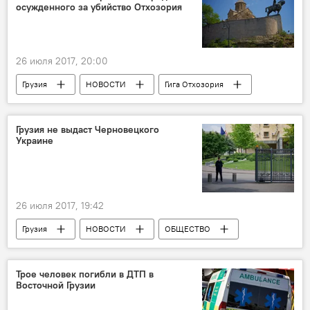
осужденного за убийство Отхозория
Adjara Fashion Week
Мода
стиль
развлечения
26 июля 2017, 20:00
Грузия
НОВОСТИ
Гига Отхозория
МПРИ
Грузия не выдаст Черновецкого
Украине
26 июля 2017, 19:42
Грузия
НОВОСТИ
ОБЩЕСТВО
Леонид Черновецкий
Главная прокуратура Грузии
Трое человек погибли в ДТП в
Восточной Грузии
Прокуратура Киева