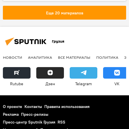
ПОЛИТИКА
Политика
Михаил Саакашвили
Игорь Мосийчук
Еще 20 материалов
Единое национальное движение
Грузия
НОВОСТИ
АНАЛИТИКА
ВСЕ МАТЕРИАЛЫ
ПОЛИТИКА
Э
Rutube
Дзен
Telegram
VK
О проекте
Контакты
Правила использования
Реклама
Пресс-релизы
Пресс-центр Sputnik Грузия
RSS