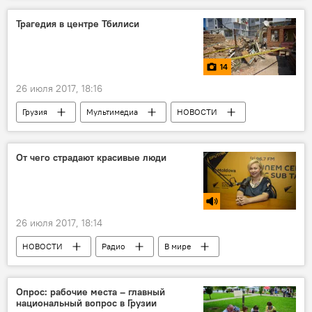
Главная прокуратура Грузии
Трагедия в центре Тбилиси
Прокуратура Украины
14
26 июля 2017, 18:16
Грузия
Мультимедиа
НОВОСТИ
ПРОИСШЕСТВИЯ
Фотоленты
Тбилиси
фотография
От чего страдают красивые люди
26 июля 2017, 18:14
НОВОСТИ
Радио
В мире
Опрос: рабочие места – главный
национальный вопрос в Грузии