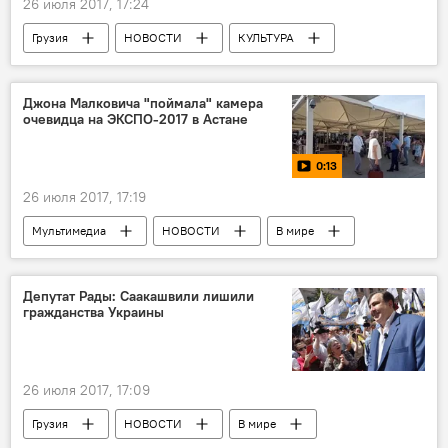
26 июля 2017, 17:24
Грузия
НОВОСТИ
КУЛЬТУРА
"Снимай в Грузии"
Джона Малковича "поймала" камера
очевидца на ЭКСПО-2017 в Астане
0:13
26 июля 2017, 17:19
Мультимедиа
НОВОСТИ
В мире
Видео
Мировая культура
Казахстан
Астана
Джон Малкович
Депутат Рады: Саакашвили лишили
гражданства Украины
ЭКСПО-2017
26 июля 2017, 17:09
Грузия
НОВОСТИ
В мире