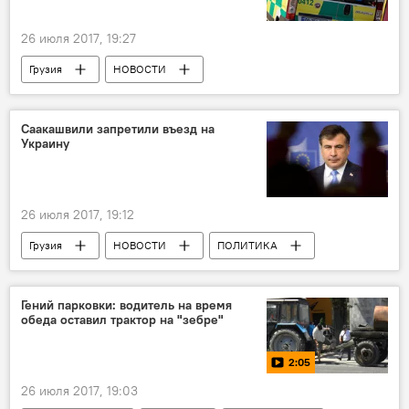
26 июля 2017, 19:27
Грузия
НОВОСТИ
ПРОИСШЕСТВИЯ
МВД Грузии
Саакашвили запретили въезд на
Украину
26 июля 2017, 19:12
Грузия
НОВОСТИ
ПОЛИТИКА
Михаил Саакашвили
Петр Порошенко
Давид Сакварелидзе
Гений парковки: водитель на время
обеда оставил трактор на "зебре"
2:05
26 июля 2017, 19:03