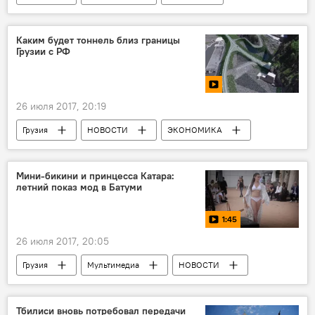
Николоз Басилашвили
Каким будет тоннель близ границы
Грузии с РФ
26 июля 2017, 20:19
Грузия
НОВОСТИ
ЭКОНОМИКА
Мультимедиа
Видеоклуб
Видео
Министерство инфраструктуры и регионального развития
Мини-бикини и принцесса Катара:
летний показ мод в Батуми
Транспорт
Военно-Грузинская дорога
Грузино-российская граница
Россия
1:45
26 июля 2017, 20:05
Грузия
Мультимедиа
НОВОСТИ
КУЛЬТУРА
Видео
ТУРИЗМ
Аджария
Батуми
Тбилиси вновь потребовал передачи