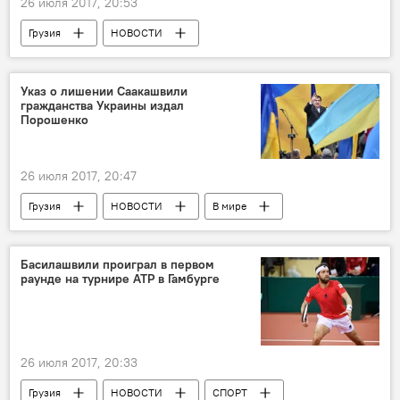
26 июля 2017, 20:53
Грузия
НОВОСТИ
ПРОИСШЕСТВИЯ
Самцхе-Джавахети
Указ о лишении Саакашвили
гражданства Украины издал
Порошенко
26 июля 2017, 20:47
Грузия
НОВОСТИ
В мире
ПОЛИТИКА
Михаил Саакашвили
Петр Порошенко
Гражданство Украины
Басилашвили проиграл в первом
раунде на турнире АТР в Гамбурге
26 июля 2017, 20:33
Грузия
НОВОСТИ
СПОРТ