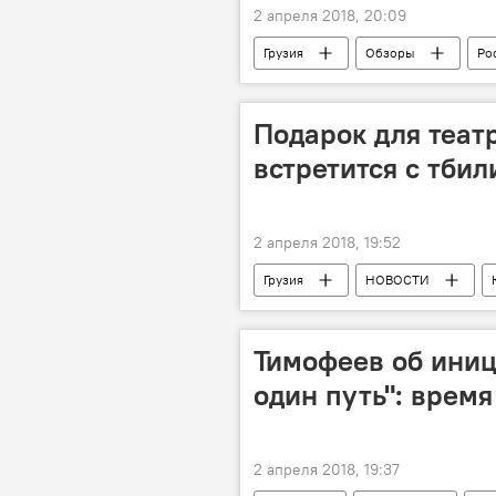
2 апреля 2018, 20:09
Грузия
Обзоры
Ро
Георгий Чантурия
Джемал Т
клуб "Урал"
ФК "Локомотив
Подарок для теат
Чемпионат России по футболу
встретится с тби
2 апреля 2018, 19:52
Грузия
НОВОСТИ
Тбилиси
Тимофеев об иниц
один путь": время
2 апреля 2018, 19:37