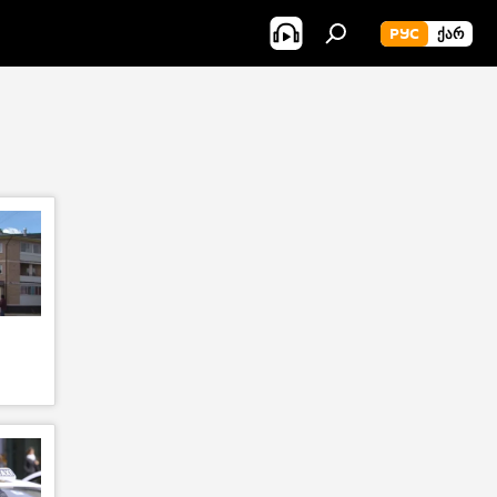
РУС
ᲥᲐᲠ