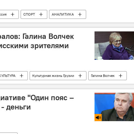
ссия
СПОРТ
АНАЛИТИКА
абидзе
Георгий Лория
Соломон Кверквелия
"
клуб "Анжи"
Клуб "Уфа"
ралов: Галина Волчек
Грузинские футболисты в России
лисскими зрителями
КУЛЬТУРА
Культурная жизнь Грузии
Галина Волчек
иативе "Один пояс –
 - деньги