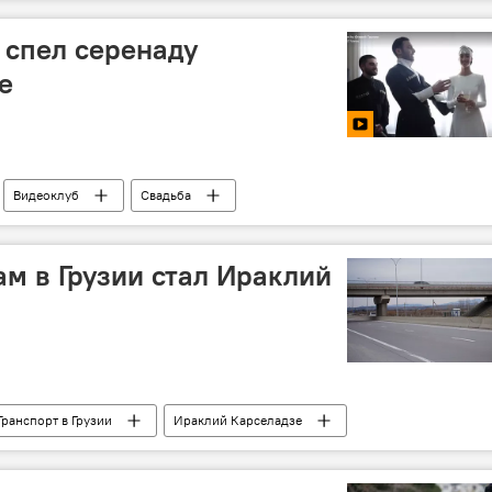
ПРОИСШЕСТВИЯ
е спел серенаду
е
Видеоклуб
Свадьба
ам в Грузии стал Ираклий
Транспорт в Грузии
Ираклий Карселадзе