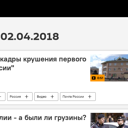
02.04.2018
 кадры крушения первого
сии"
0:51
Россия
Видео
Почта России
лии - а были ли грузины?