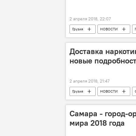
2 апреля 2018, 22:07
Грузия
НОВОСТИ
Доставка наркотик
новые подробност
2 апреля 2018, 21:47
Грузия
НОВОСТИ
Георгий Гиорганашвили
МВД
Криминал в Грузии 2017-2018
Самара - город-о
мира 2018 года