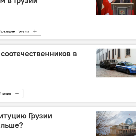
м в Грузии
Президент Грузии
 соотечественников в
Италия
итуцию Грузии
альше?