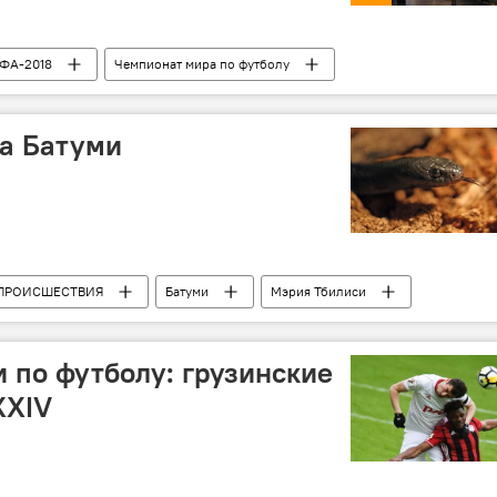
ФА-2018
Чемпионат мира по футболу
на Батуми
ПРОИСШЕСТВИЯ
Батуми
Мэрия Тбилиси
ня
 по футболу: грузинские
XXIV