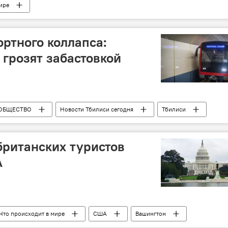
ире
ортного коллапса:
грозят забастовкой
ОБЩЕСТВО
Новости Тбилиси сегодня
Тбилиси
британских туристов
А
Что происходит в мире
США
Вашингтон