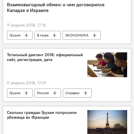
Взаимовыгодный обмен: о чем договорился
Каладзе в Израиле
11 апреля 2018, 17:16
Грузия
В мире
ЭКОНОМИКА
Политика
Израиль
Иерусалим
Каха Каладзе
бизнес-форум
Тотальный диктант 2018: официальный
сайт, регистрация, дата
Грузино-израильские отношения
11 апреля 2018, 17:01
Грузия
Россия
Справки
Тотальный диктант
Сколько граждан Грузии попросили
убежища во Франции