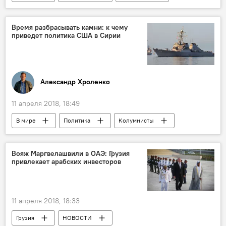
Культурная жизнь Грузии
Лука Окрос
Тбилиси
Время разбрасывать камни: к чему
приведет политика США в Сирии
Александр Хроленко
11 апреля 2018, 18:49
В мире
Политика
Колумнисты
АНАЛИТИКА
Конфликты
Ситуация в Сирии
Сирия
США
Вояж Маргвелашвили в ОАЭ: Грузия
привлекает арабских инвесторов
Дональд Трамп
Конфликт
11 апреля 2018, 18:33
Грузия
НОВОСТИ