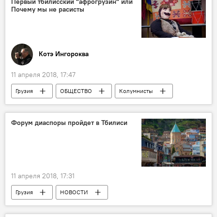
Первый тбилисский "афрогрузин" или
Почему мы не расисты
Котэ Ингороква
11 апреля 2018, 17:47
Грузия
ОБЩЕСТВО
Колумнисты
АНАЛИТИКА
Драка с африканцами в Тбилиси: кто виноват?
Форум диаспоры пройдет в Тбилиси
11 апреля 2018, 17:31
Грузия
НОВОСТИ
Грузинская диаспора