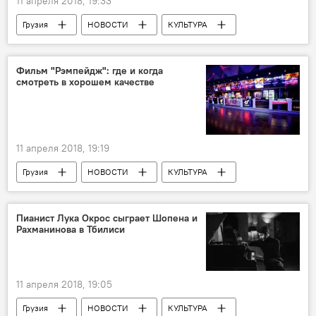
11 апреля 2018, 19:33
Грузия
НОВОСТИ
КУЛЬТУРА
Россия
ОБЩЕСТВО
Грузино-российские отношения
Фильм "Рэмпейдж": где и когда
смотреть в хорошем качестве
11 апреля 2018, 19:19
Грузия
НОВОСТИ
КУЛЬТУРА
Киноафиша Тбилиси
Тбилиси
Пианист Лука Окрос сыграет Шопена и
Рахманинова в Тбилиси
11 апреля 2018, 19:05
Грузия
НОВОСТИ
КУЛЬТУРА