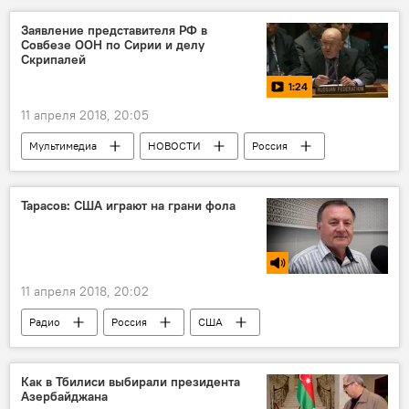
Чемпионат мира по футболу
Заявление представителя РФ в
Совбезе ООН по Сирии и делу
Скрипалей
1:24
11 апреля 2018, 20:05
Мультимедиа
НОВОСТИ
Россия
В мире
Видео
Сирия
СБ ООН
Совбез ООН
Тарасов: США играют на грани фола
11 апреля 2018, 20:02
Радио
Россия
США
Как в Тбилиси выбирали президента
Азербайджана