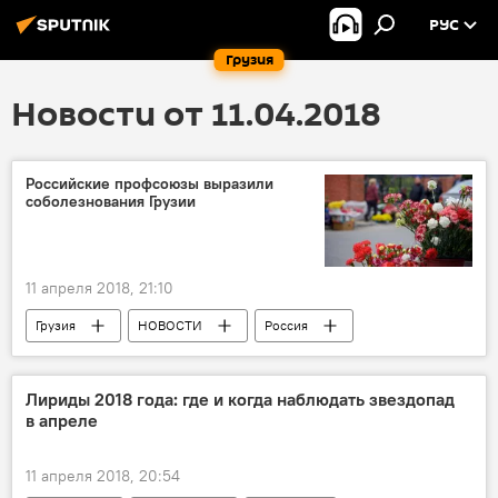
РУС
Грузия
Новости от 11.04.2018
Российские профсоюзы выразили
соболезнования Грузии
11 апреля 2018, 21:10
Грузия
НОВОСТИ
Россия
ОБЩЕСТВО
ПРОИСШЕСТВИЯ
США
Объединение профсоюзов Грузии
Лириды 2018 года: где и когда наблюдать звездопад
в апреле
Шахта имени Миндели
Обрушение шахты в Ткибули
11 апреля 2018, 20:54