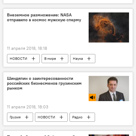
Внеземное размножение: NASA
отправило в космос мужскую сперму
11 апреля 2018, 18:18
НОВОСТИ
В мире
Наука
Что происходит в мире
НАСА
Шиндяпин о заинтересованности
российских бизнесменов грузинским
рынком
11 апреля 2018, 18:03
Грузия
НОВОСТИ
Радио