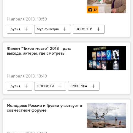
17
11 апреля 2018, 19:58
Грузия
Мультимедиа
НОВОСТИ
В мире
Политика
Фотоленты
Азербайджан
Ильхам Алиев
Фильм "Тихое место" 2018 - дата
выхода, актеры, где смотреть
выборы
новости в фотографиях
Итоги президентских выборов в Азербайджане 2018
11 апреля 2018, 19:48
Грузия
НОВОСТИ
КУЛЬТУРА
Киноафиша Тбилиси
Тбилиси
Молодежь России и Грузии участвует в
совместном форуме