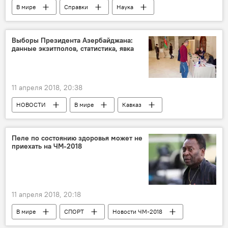
В мире
Справки
Наука
Выборы Президента Азербайджана:
данные экзитполов, статистика, явка
11 апреля 2018, 20:38
НОВОСТИ
В мире
Кавказ
Политика
Что происходит в мире
Азербайджан
Ильхам Алиев
Пеле по состоянию здоровья может не
приехать на ЧМ-2018
выборы
Итоги президентских выборов в Азербайджане 2018
11 апреля 2018, 20:18
В мире
СПОРТ
Новости ЧМ-2018
ФИФА-2018
Пеле