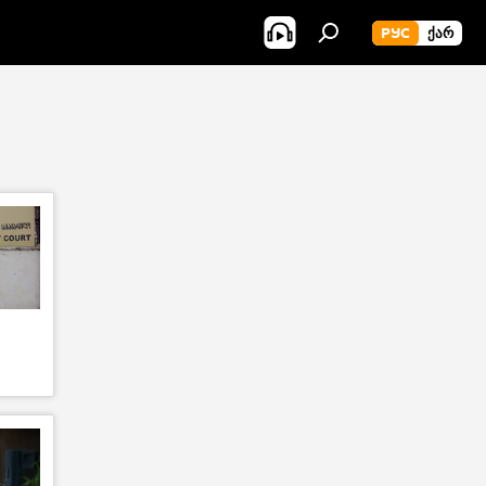
РУС
ᲥᲐᲠ