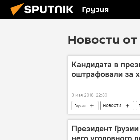
Грузия
Новости от 
Кандидата в през
оштрафовали за х
3 мая 2018, 22:39
Грузия
НОВОСТИ
Зураб Джапаридзе
Партия "
Выборы президента Грузии 2018
Президент Грузии
него уголовного д