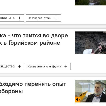
ПОЛИТИКА
Президент Грузии
Георгий Маргвелашвили
Арчил Талаквадзе
нская мечта - демократическая Грузия
Парламент Грузии
а - что таится во дворе
 в Горийском районе
ОБЩЕСТВО
Культурная жизнь Грузии
Горийский этнографический музей
обходимо перенять опыт
 обороны