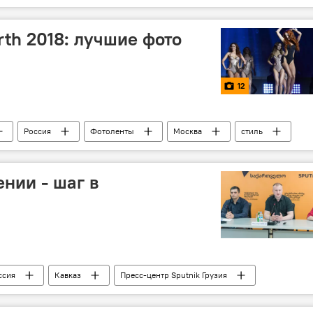
рмянские отношения
rth 2018: лучшие фото
12
Россия
Фотоленты
Москва
стиль
 фотографиях
нии - шаг в
ссия
Кавказ
Пресс-центр Sputnik Грузия
АНАЛИТИКА
Армения