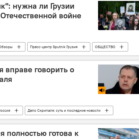
к": нужна ли Грузии
 Отечественной войне
Обзоры
Пресс-центр Sputnik Грузия
ОБЩЕСТВО
 мая 2018 в Тбилиси
Акция "Бессмертный полк"
смертный полк 2019
День Победы
я вправе говорить о
аля
Россия
Дело Скрипаля: суть и последние новости
я полностью готова к