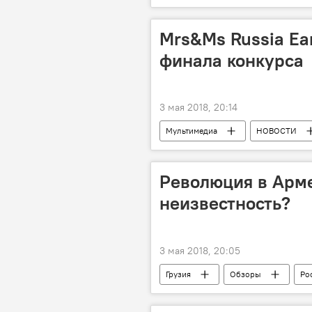
Армен Саркисян
Грузино-а
Mrs&Ms Russia Ea
финала конкурса
3 мая 2018, 20:14
Мультимедиа
НОВОСТИ
конкурс красоты
новости в
Революция в Арме
неизвестность?
3 мая 2018, 20:05
Грузия
Обзоры
Ро
ПОЛИТИКА
ОБЩЕСТВО