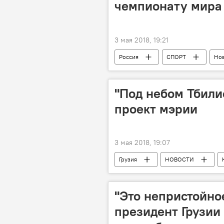
чемпионату мира
3 мая 2018, 19:21
Россия
СПОРТ
Нов
ФИФА
Чемпионат мира по 
"Под небом Тбили
проект мэрии
3 мая 2018, 19:07
Грузия
НОВОСТИ
Преобразование Тбилиси
К
творчество
Тбилиси
"Это непристойно
президент Грузии 