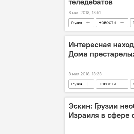
теледебатов
3 мая 2018, 18:51
Грузия
НОВОСТИ
Президент Грузии в парламенте
Георгий Абашишвили
Грузи
Интересная находк
Дома престарелых
3 мая 2018, 18:38
Грузия
НОВОСТИ
Горийский район
Хурвалети
Эскин: Грузии не
Израиля в сфере