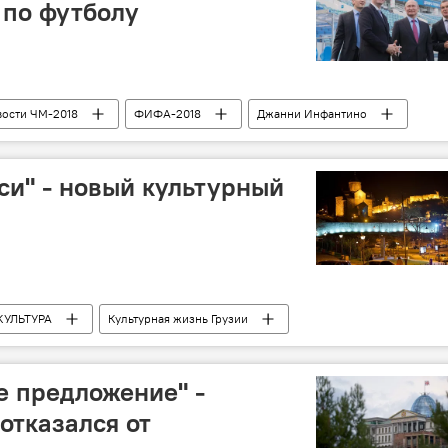
 по футболу
ости ЧМ-2018
ФИФА-2018
Джанни Инфантино
футболу
Владимир Путин
си" - новый культурный
КУЛЬТУРА
Культурная жизнь Грузии
аха Каладзе
Мэрия Тбилиси
искусство
е предложение" -
отказался от