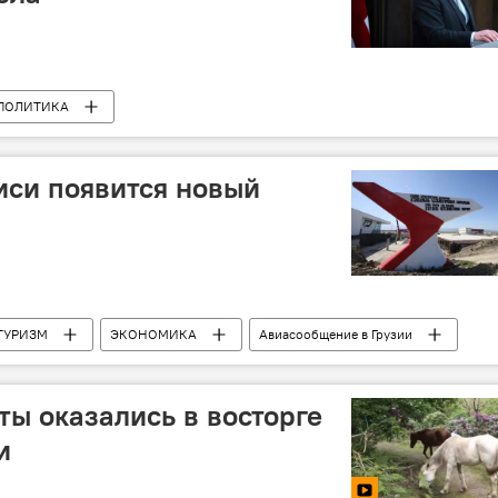
ПОЛИТИКА
ах Грузии 2020
Георгий Маргвелашвили
ечта - демократическая Грузия
иси появится новый
ТУРИЗМ
ЭКОНОМИКА
Авиасообщение в Грузии
ты оказались в восторге
и