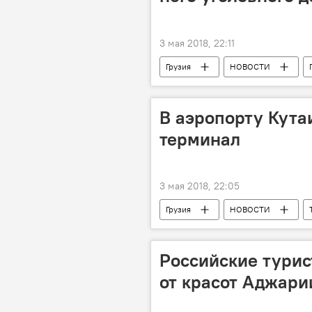
3 мая 2018, 22:11
Грузия
НОВОСТИ
Противостояние в политических верх
Тея Цулукиани
Грузинская м
В аэропорту Кута
терминал
3 мая 2018, 22:05
Грузия
НОВОСТИ
Кутаиси
Аэропорт Кутаиси
Российские турис
от красот Аджари