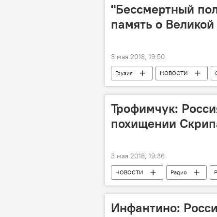
Бархатная революция в Армении
"Бессмертный пол
память о Великой
3 мая 2018, 19:50
Грузия
НОВОСТИ
АНАЛИТИКА
День Победы 9
День Победы 9 мая 2018
Бес
Трофимчук: Росси
похищении Скрип
3 мая 2018, 19:36
НОВОСТИ
Радио
Инфантино: Росси