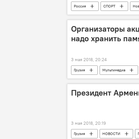
Россия
СПОРТ
Нов
ФИФА
Чемпионат мира по 
Организаторы акц
надо хранить памя
3 мая 2018, 20:24
Грузия
Мультимедиа
Пресс-центр Sputnik Грузия
Бессмертный полк
Ветеран
Президент Армени
3 мая 2018, 20:19
Грузия
НОВОСТИ