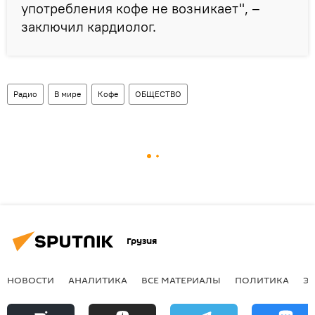
употребления кофе не возникает", –
заключил кардиолог.
Радио
В мире
Кофе
ОБЩЕСТВО
Грузия
НОВОСТИ
АНАЛИТИКА
ВСЕ МАТЕРИАЛЫ
ПОЛИТИКА
Э