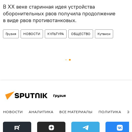
В XX веке старинная идея устройства
оборонительных рвов получила продолжение
в виде рвов противотанковых.
Грузия
НОВОСТИ
КУЛЬТУРА
ОБЩЕСТВО
Кутаиси
Грузия
НОВОСТИ
АНАЛИТИКА
ВСЕ МАТЕРИАЛЫ
ПОЛИТИКА
Э