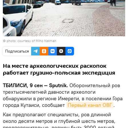
©
photo: courtesy of Miho Neiman
Подписаться
На месте археологических раскопок
работает грузино-польская экспедиция
ТБИЛИСИ, 9 cен — Sputnik.
Оборонительный ров
трехтысячелетней давности археологи
обнаружили в регионе Имерети, в поселении Гора
города Кутаиси, сообщает
Первый канал ОВГ
.
Как предполагают специалисты, ров длинной
около десяти метров и глубиной шесть метров,
предположительно, должен быть 3000-летней