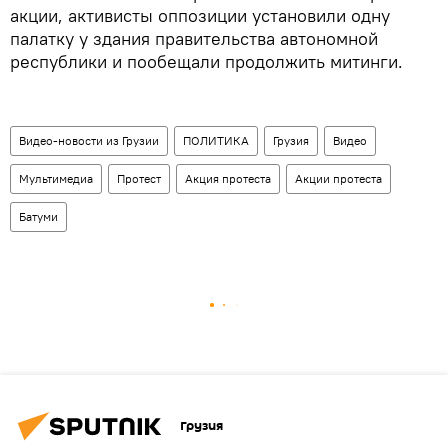
акции, активисты оппозиции установили одну
палатку у здания правительства автономной
республики и пообещали продолжить митинги.
Видео-новости из Грузии
ПОЛИТИКА
Грузия
Видео
Мультимедиа
Протест
Акция протеста
Акции протеста
Батуми
Грузия