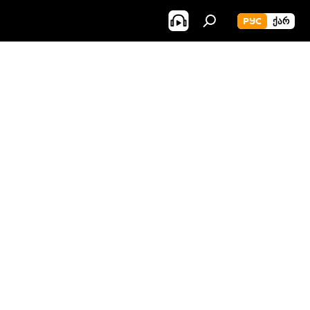
РУС
ᲥᲐᲠ