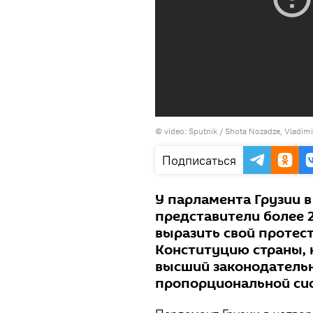
©
video: Sputnik / Shota Nozadze, Vladimi
Подписаться
У парламента Грузии в
представители более 
выразить свой протес
Конституцию страны, 
высший законодательн
пропорциональной си