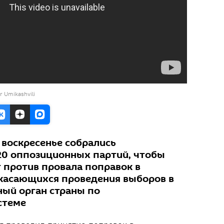
r Umikashvili
 воскресенье собрались
20 оппозиционных партий, чтобы
т против провала поправок в
касающихся проведения выборов в
ый орган страны по
стеме