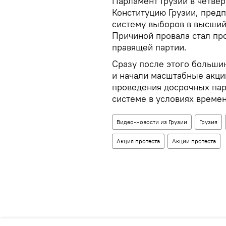
Парламент Грузии в четвер
Конституцию Грузии, пред
систему выборов в высший 
Причиной провала стал пр
правящей партии.
Сразу после этого больши
и начали масштабные акци
проведения досрочных па
системе в условиях времен
Видео-новости из Грузии
Грузия
Акция протеста
Акции протеста