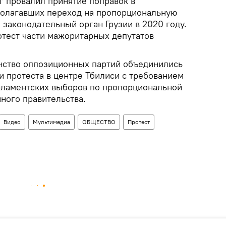
г провалил принятие поправок в
полагавших переход на пропорциональную
законодательный орган Грузии в 2020 году.
отест части мажоритарных депутатов
нство оппозиционных партий объединились
и протеста в центре Тбилиси с требованием
рламентских выборов по пропорциональной
ного правительства.
Видео
Мультимедиа
ОБЩЕСТВО
Протест