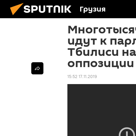
Грузия
Многотыся
идут к пар
Тбилиси на
оппозиции 
15:52 17.11.2019