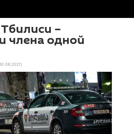
 Тбилиси –
и члена одной
30.08.2021
)