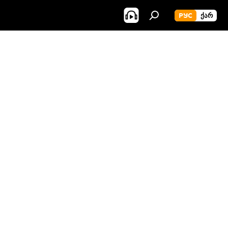
РУС
ᲥᲐᲠ