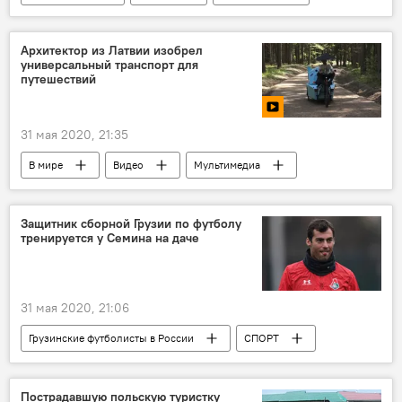
Коронавирус COVID-19
Архитектор из Латвии изобрел
универсальный транспорт для
путешествий
31 мая 2020, 21:35
В мире
Видео
Мультимедиа
Латвия
изобретения
ОБЩЕСТВО
Защитник сборной Грузии по футболу
тренируется у Семина на даче
31 мая 2020, 21:06
Грузинские футболисты в России
СПОРТ
НОВОСТИ
Грузия
Россия
Футбол
Чемпионат России по футболу
Пострадавшую польскую туристку