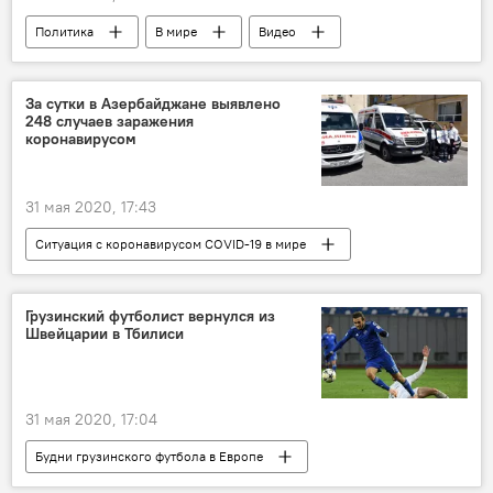
Политика
В мире
Видео
Мультимедиа
США
Дональд Трамп
ОБЩЕСТВО
За сутки в Азербайджане выявлено
248 случаев заражения
коронавирусом
31 мая 2020, 17:43
Ситуация с коронавирусом COVID-19 в мире
Кавказ
НОВОСТИ
Грузинский футболист вернулся из
Швейцарии в Тбилиси
31 мая 2020, 17:04
Будни грузинского футбола в Европе
СПОРТ
НОВОСТИ
Грузия