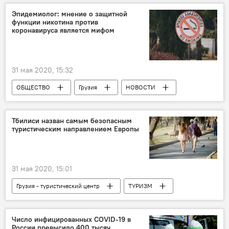
Рассказы Мариам Сараджишвили
Эпидемиолог: мнение о защитной
функции никотина против
Мариам Сараджишвили
коронавируса является мифом
31 мая 2020, 15:32
ОБЩЕСТВО
Грузия
НОВОСТИ
Тбилиси назван самым безопасным
туристическим направлением Европы
31 мая 2020, 15:01
Грузия - туристический центр
ТУРИЗМ
ОБЩЕСТВО
Грузия
ЭКОНОМИКА
НОВОСТИ
Число инфицированных COVID-19 в
России превысило 400 тысяч