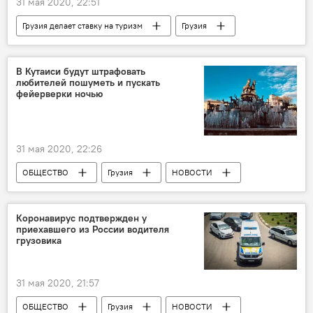
31 мая 2020, 22:51
Грузия делает ставку на туризм
Грузия
ТУРИЗМ
ОБЩЕСТВО
ЭКОНОМИКА
НОВОСТИ
В Кутаиси будут штрафовать
любителей пошуметь и пускать
фейерверки ночью
31 мая 2020, 22:26
ОБЩЕСТВО
Грузия
НОВОСТИ
Коронавирус подтвержден у
приехавшего из России водителя
грузовика
31 мая 2020, 21:57
ОБЩЕСТВО
Грузия
НОВОСТИ