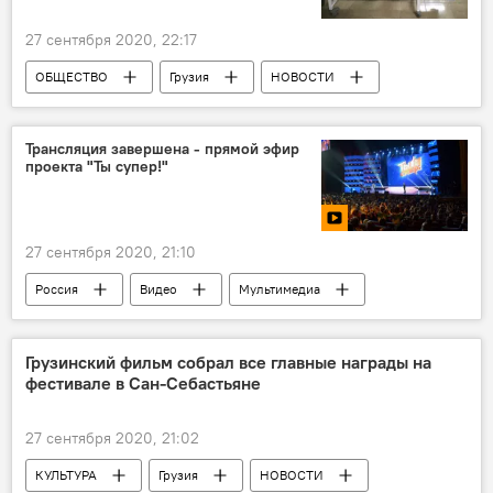
27 сентября 2020, 22:17
ОБЩЕСТВО
Грузия
НОВОСТИ
Коронавирус COVID-19
Трансляция завершена - прямой эфир
проекта "Ты супер!"
27 сентября 2020, 21:10
Россия
Видео
Мультимедиа
Шоу "Ты супер!"
Москва
Детский вокальный конкурс "Ты супер!" - сезон 2020
Грузинский фильм собрал все главные награды на
фестивале в Сан-Себастьяне
Детский вокальный конкурс НТВ и Sputnik "Ты супер!"
27 сентября 2020, 21:02
КУЛЬТУРА
Грузия
НОВОСТИ