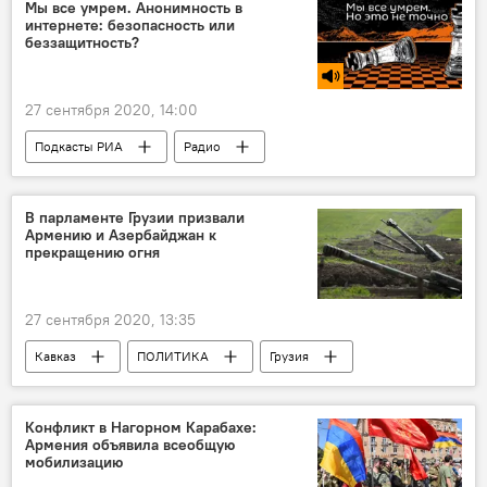
Обострение в Нагорном Карабахе, вооруженные столкновения 2020
Мы все умрем. Анонимность в
интернете: безопасность или
беззащитность?
27 сентября 2020, 14:00
Подкасты РИА
Радио
В парламенте Грузии призвали
Армению и Азербайджан к
прекращению огня
27 сентября 2020, 13:35
Кавказ
ПОЛИТИКА
Грузия
НОВОСТИ
Конфликты
Обострение в Нагорном Карабахе, вооруженные столкновения 2020
Конфликт в Нагорном Карабахе:
Армения объявила всеобщую
мобилизацию