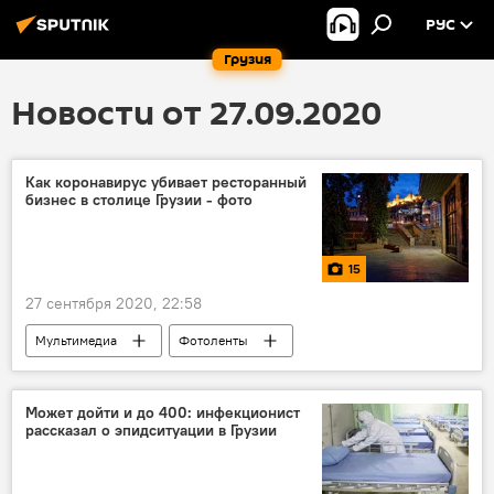
РУС
Грузия
Новости от 27.09.2020
Как коронавирус убивает ресторанный
бизнес в столице Грузии - фото
15
27 сентября 2020, 22:58
Мультимедиа
Фотоленты
ЭКОНОМИКА
Грузия
ТУРИЗМ
Коронавирус COVID-19
кризис
Может дойти и до 400: инфекционист
рассказал о эпидситуации в Грузии
новости в фотографиях
фотография
Новости Грузии в фотографиях