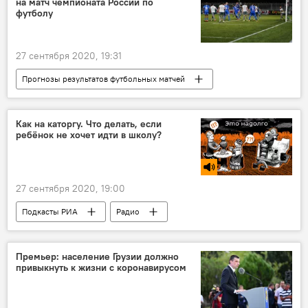
на матч чемпионата России по
футболу
27 сентября 2020, 19:31
Прогнозы результатов футбольных матчей
СПОРТ
В мире
Футбол
прогноз на футбольный матч
Как на каторгу. Что делать, если
ребёнок не хочет идти в школу?
Чемпионат России по футболу
27 сентября 2020, 19:00
Подкасты РИА
Радио
Премьер: население Грузии должно
привыкнуть к жизни с коронавирусом