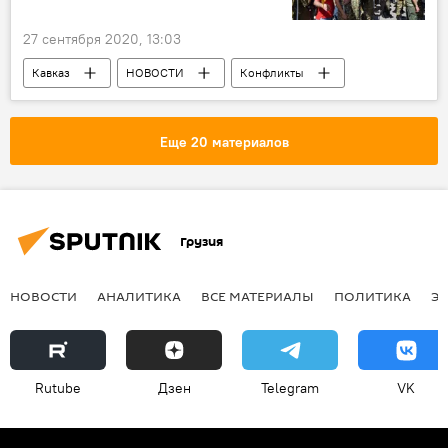
27 сентября 2020, 13:03
Кавказ
НОВОСТИ
Конфликты
Обострение в Нагорном Карабахе, вооруженные столкновения 2020
Еще 20 материалов
Грузия
НОВОСТИ
АНАЛИТИКА
ВСЕ МАТЕРИАЛЫ
ПОЛИТИКА
Э
Rutube
Дзен
Telegram
VK