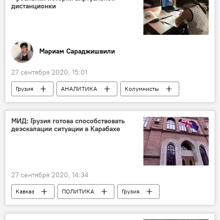
дистанционки
Мариам Сараджишвили
27 сентября 2020, 15:01
Грузия
АНАЛИТИКА
Колумнисты
ОБЩЕСТВО
Мариам Сараджишвили
Рассказы Мариам Сараджишвили
Тбилиси
МИД: Грузия готова способствовать
деэскалации ситуации в Карабахе
27 сентября 2020, 14:34
Кавказ
ПОЛИТИКА
Грузия
НОВОСТИ
Конфликты