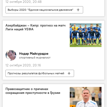
12 октября 2020, 20:48
Выборы 2020: "Единое национальное движение"
Выборы 2020: "Единая Грузия – демократическое движение"
Парламентские выборы в Грузии 2020
Азербайджан – Кипр: прогноз на матч
Лиги наций УЕФА
Предвыборная кампания в Грузии 2020
ПОЛИТИКА
Грузия
НОВОСТИ
Нодар Майсурадзе
спортивный журналист
12 октября 2020, 20:16
Прогнозы результатов футбольных матчей
Лига наций УЕФА 2020: команды, матчи, игроки, прогнозы
В мире
СПОРТ
Футбол
Правозащитник о причинах
сокращения преступности в Грузии
прогноз на футбольный матч
Лига Наций УЕФА