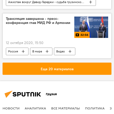
Ажиотаж вокруг Давид-Гареджи - судьба грузинской святыни
НОВОСТИ
Грузия
ПОЛИТИКА
Дело о незаконной демаркации грузино-азербайджанской границы
Трансляция завершена - пресс-
конференция глав МИД РФ и Армении
32:56
12 октября 2020, 15:50
Россия
В мире
Видео
Мультимедиа
Армения
Еще 20 материалов
Грузия
НОВОСТИ
АНАЛИТИКА
ВСЕ МАТЕРИАЛЫ
ПОЛИТИКА
Э