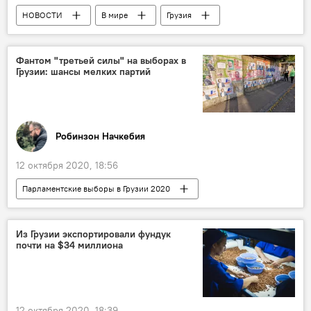
НОВОСТИ
В мире
Грузия
ОБЩЕСТВО
Ситуация с коронавирусом COVID-19 в мире
Фантом "третьей силы" на выборах в
Грузии: шансы мелких партий
Робинзон Начкебия
12 октября 2020, 18:56
Парламентские выборы в Грузии 2020
НОВОСТИ
Грузия
ПОЛИТИКА
Колумнисты
АНАЛИТИКА
Из Грузии экспортировали фундук
почти на $34 миллиона
выборы
Парламентские выборы
12 октября 2020, 18:39