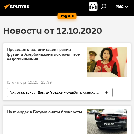
РУС
Грузия
Новости от 12.10.2020
Президент: делимитация границ
Грузии и Азербайджана исключит все
недопонимания
12 октября 2020, 22:39
Ажиотаж вокруг Давид-Гареджи - судьба грузинской святыни
ПОЛИТИКА
Грузия
НОВОСТИ
Кавказ
На въездах в Батуми сняты блокпосты
Дело о незаконной демаркации грузино-азербайджанской границы