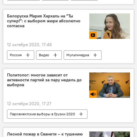
Наука
Белоруска Мария Хархаль на "Ты
супер!": с выбором жюри абсолютно
согласна
12 октября 2020, 17:49
Россия
Видео
Мультимедиа
Беларусь
Шоу "Ты супер!"
Детский вокальный конкурс "Ты супер!" - сезон 2020
Политолог: многое зависит от
активности партий за пару недель до
выборов
12 октября 2020, 17:27
Парламентские выборы в Грузии 2020
Предвыборная кампания в Грузии 2020
Радио
ПОЛИТИКА
Грузия
Лесной пожар в Сванети – к тушению