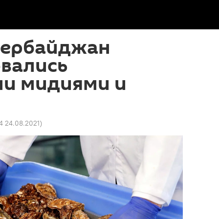
зербайджан
овались
ми мидиями и
4 24.08.2021
)