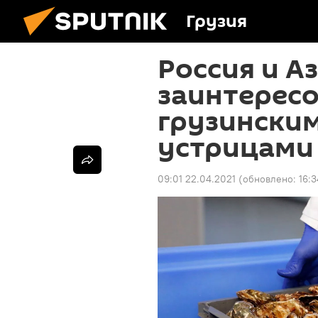
Грузия
Россия и А
заинтерес
грузински
устрицами
09:01 22.04.2021
(обновлено:
16:3