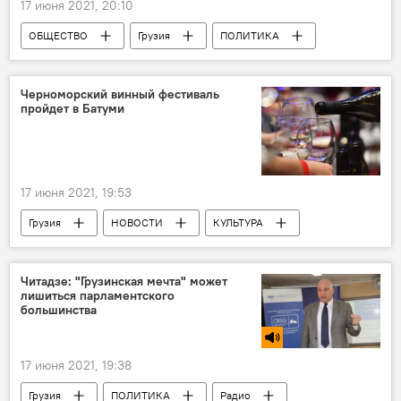
17 июня 2021, 20:10
ОБЩЕСТВО
Грузия
ПОЛИТИКА
НОВОСТИ
Германия
Рабочие места
Давид Залкалиани
Черноморский винный фестиваль
пройдет в Батуми
17 июня 2021, 19:53
Грузия
НОВОСТИ
КУЛЬТУРА
ОБЩЕСТВО
Культурная жизнь Грузии
Читадзе: "Грузинская мечта" может
лишиться парламентского
большинства
17 июня 2021, 19:38
Грузия
ПОЛИТИКА
Радио