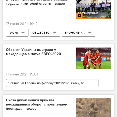
труда для жителей страны - видео
17 июня 2021, 19:12
Грузия
ОБЩЕСТВО
ЭКОНОМИКА
Видео
Мультимедиа
Протест
Акция протеста
Акции протеста
Сборная Украины выиграла у
македонцев в матче ЕВРО-2020
Видео-новости из Грузии
17 июня 2021, 19:01
Чемпионат Европы по футболу 2020/2021: матчи, прогнозы, ставки
СПОРТ
НОВОСТИ
В мире
Футбол
Чемпионат Европы
Охота дикой кошки приняла
неожиданный оборот с появлением
Украина
Македония
леопарда – видео