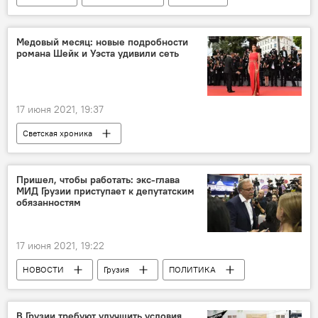
Грузинская мечта - демократическая Грузия
Медовый месяц: новые подробности
романа Шейк и Уэста удивили сеть
17 июня 2021, 19:37
Светская хроника
Шоу-бизнес – новости, скандалы, истории
Пришел, чтобы работать: экс-глава
МИД Грузии приступает к депутатским
обязанностям
17 июня 2021, 19:22
НОВОСТИ
Грузия
ПОЛИТИКА
Григол Вашадзе
Парламент Грузии
В Грузии требуют улучшить условия