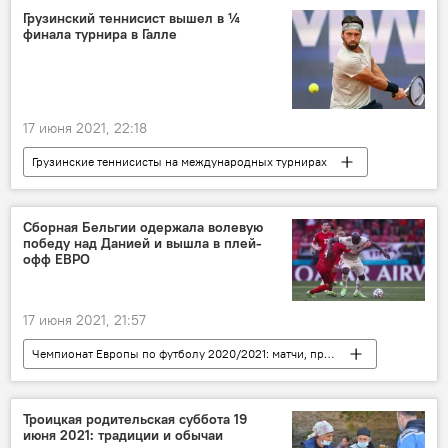
НОВОСТИ
Туристы
Грузинский теннисист вышел в ¼
финала турнира в Галле
Коронавирус COVID-19
17 июня 2021, 22:18
Грузинские теннисисты на международных турнирах
СПОРТ
НОВОСТИ
Грузия
Теннис
Николоз Басилашвили
ATP
Сборная Бельгии одержала волевую
победу над Данией и вышла в плей-
офф ЕВРО
17 июня 2021, 21:57
Чемпионат Европы по футболу 2020/2021: матчи, прогнозы, ставки
СПОРТ
НОВОСТИ
В мире
Футбол
Чемпионат Европы
Троицкая родительская суббота 19
июня 2021: традиции и обычаи
Бельгия
Дания