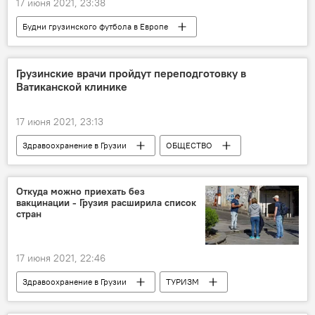
17 июня 2021, 23:38
Будни грузинского футбола в Европе
СПОРТ
НОВОСТИ
Грузия
Футбол
Сборная Грузии по футболу
Грузинские врачи пройдут переподготовку в
Ватиканской клинике
Джаба Канкава
Гурам Кашия
Владимир Вайсс
17 июня 2021, 23:13
Здравоохранение в Грузии
ОБЩЕСТВО
Грузия
ПОЛИТИКА
НОВОСТИ
Ватикан
Саломе Зурабишвили
Откуда можно приехать без
вакцинации - Грузия расширила список
стран
17 июня 2021, 22:46
Здравоохранение в Грузии
ТУРИЗМ
ОБЩЕСТВО
Грузия
ЭКОНОМИКА