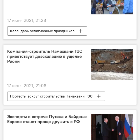
17 июня 2021, 21:28
Календарь религиозных праздников
Справки
Религия
Компания-строитель Намахвани ГЭС
приветствует деэскалацию в ущелье
Риони
17 июня 2021, 21:06
Протесты вокруг строительства Намахвани ГЭС
ОБЩЕСТВО
Грузия
ЭКОНОМИКА
НОВОСТИ
ГЭС
Протест
Эксперты о встрече Путина и Байдена:
Европе станет проще дружить с РФ