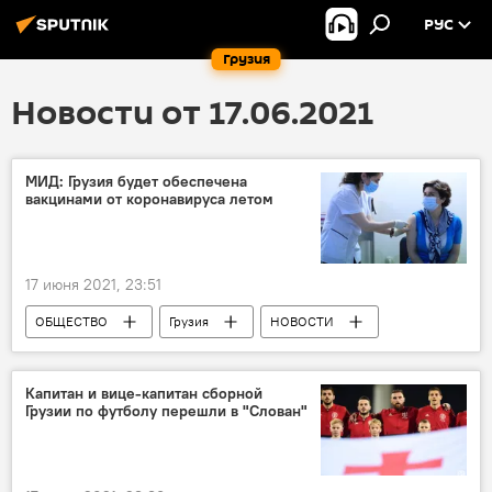
РУС
Грузия
Новости от 17.06.2021
МИД: Грузия будет обеспечена
вакцинами от коронавируса летом
17 июня 2021, 23:51
ОБЩЕСТВО
Грузия
НОВОСТИ
Коронавирус COVID-19
МИД Грузии
Давид Залкалиани
Капитан и вице-капитан сборной
Грузии по футболу перешли в "Слован"
Вакцинация от коронавируса