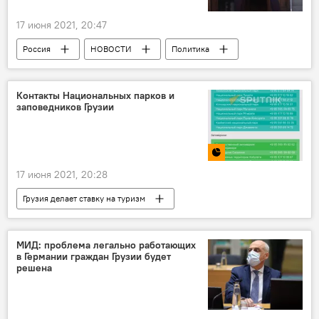
17 июня 2021, 20:47
Россия
НОВОСТИ
Политика
В мире
США
Джо Байден
Владимир Путин
Контакты Национальных парков и
заповедников Грузии
17 июня 2021, 20:28
Грузия делает ставку на туризм
Инфографика
Мультимедиа
ТУРИЗМ
ОБЩЕСТВО
Грузия
МИД: проблема легально работающих
в Германии граждан Грузии будет
КУЛЬТУРА
Туристы
решена
Национальный парк