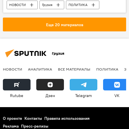
НОВОСТИ
Грузия
ПОЛИТИКА
Высший совет юстиции
Парламент Грузии
Еще 20 материалов
Грузия
НОВОСТИ
АНАЛИТИКА
ВСЕ МАТЕРИАЛЫ
ПОЛИТИКА
Э
Rutube
Дзен
Telegram
VK
О проекте
Контакты
Правила использования
Реклама
Пресс-релизы