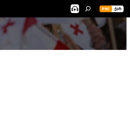
РУС
ᲥᲐᲠ