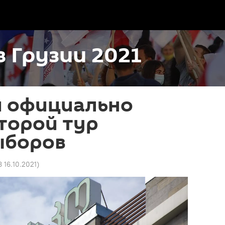
 Грузии 2021
и официально
торой тур
ыборов
8 16.10.2021
)