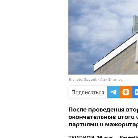
© photo: Sputnik / Alex Shlamov
Подписаться
После проведения вто
окончательные итоги 
партиями и мажоритар
ТБИЛИСИ, 16 окт — Sputnik