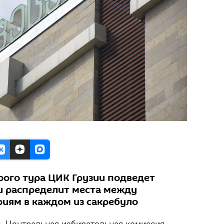
рого тура ЦИК Грузии подведет
и распределит места между
иям в каждом из сакребуло
.
Центральная избирательная комиссия