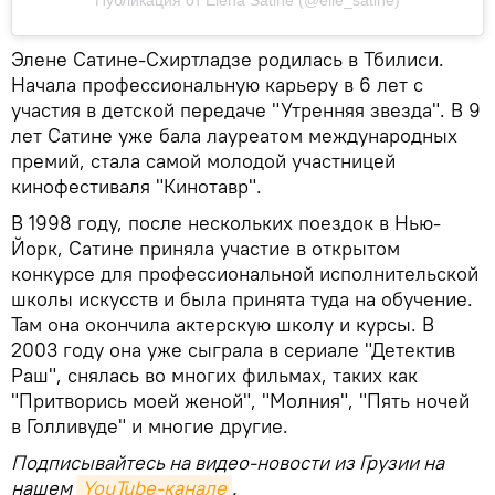
Публикация от Elena Satine (@elle_satine)
Элене Сатине-Схиртладзе родилась в Тбилиси.
Начала профессиональную карьеру в 6 лет с
участия в детской передаче "Утренняя звезда". В 9
лет Сатине уже бала лауреатом международных
премий, стала самой молодой участницей
кинофестиваля "Кинотавр".
В 1998 году, после нескольких поездок в Нью-
Йорк, Сатине приняла участие в открытом
конкурсе для профессиональной исполнительской
школы искусств и была принята туда на обучение.
Там она окончила актерскую школу и курсы. В
2003 году она уже сыграла в сериале "Детектив
Раш", снялась во многих фильмах, таких как
"Притворись моей женой", "Молния", "Пять ночей
в Голливуде" и многие другие.
Подписывайтесь на видео-новости из Грузии на
нашем
YouTube-канале
.