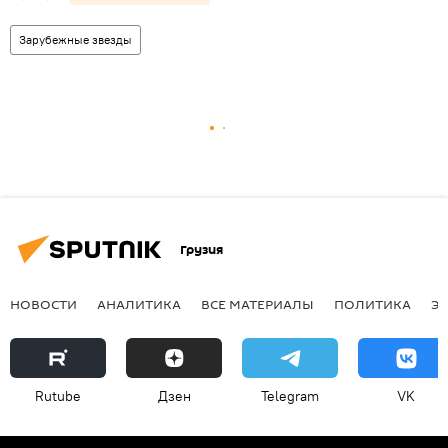
Зарубежные звезды
Грузия
НОВОСТИ
АНАЛИТИКА
ВСЕ МАТЕРИАЛЫ
ПОЛИТИКА
Э
Rutube
Дзен
Telegram
VK