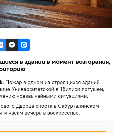
шиеся в здании в момент возгорания,
рриторию
k.
Пожар в одном из строящихся зданий
лице Университетской в Тбилиси потушен,
влению чрезвычайными ситуациями.
нового Дворца спорта в Сабурталинском
яти часам вечера в воскресенье.