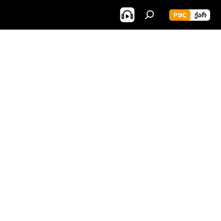
РУС
ᲥᲐᲠ