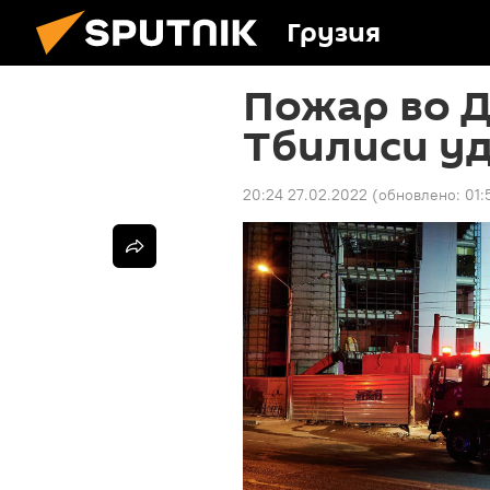
Грузия
Пожар во Д
Тбилиси у
20:24 27.02.2022
(обновлено:
01: