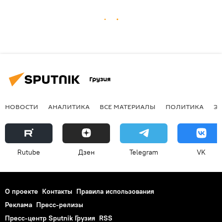
Грузия
НОВОСТИ
АНАЛИТИКА
ВСЕ МАТЕРИАЛЫ
ПОЛИТИКА
Э
Rutube
Дзен
Telegram
VK
О проекте
Контакты
Правила использования
Реклама
Пресс-релизы
Пресс-центр Sputnik Грузия
RSS