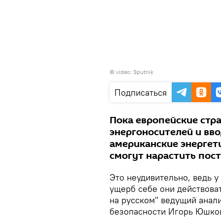
© video: Sputnik
Подписаться
Пока европейские стр
энергоносителей и вво
американские энергети
смогут нарастить пост
Это неудивительно, ведь у
ущерб себе они действоват
на русском" ведущий анал
безопасности Игорь Юшко