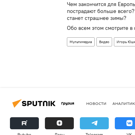
Чем закончится для Европ
пострадают больше всего?
станет страшнее зимы?
Обо всем этом смотрите в
Мультимедиа
Видео
Игорь Юш
Грузия
НОВОСТИ
АНАЛИТИК
Rutube
Дзен
Telegram
VK