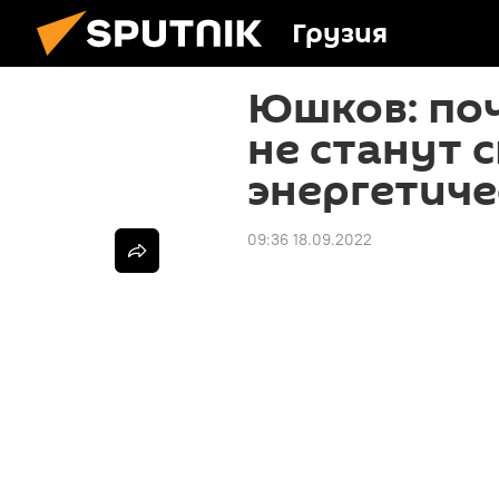
Грузия
Юшков: по
не станут 
энергетиче
09:36 18.09.2022