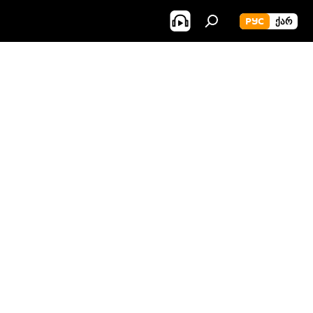
РУС
ᲥᲐᲠ