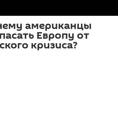
чему американцы
спасать Европу от
ского кризиса?