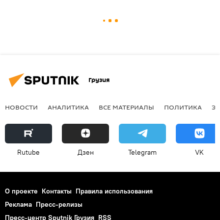
Грузия
НОВОСТИ
АНАЛИТИКА
ВСЕ МАТЕРИАЛЫ
ПОЛИТИКА
Э
Rutube
Дзен
Telegram
VK
О проекте
Контакты
Правила использования
Реклама
Пресс-релизы
Пресс-центр Sputnik Грузия
RSS