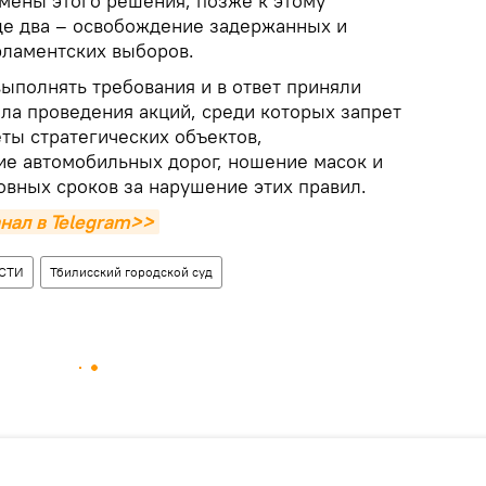
тмены этого решения, позже к этому
е два – освобождение задержанных и
рламентских выборов.
выполнять требования и в ответ приняли
ла проведения акций, среди которых запрет
ты стратегических объектов,
е автомобильных дорог, ношение масок и
овных сроков за нарушение этих правил.
нал в Telegram>>
СТИ
Тбилисский городской суд