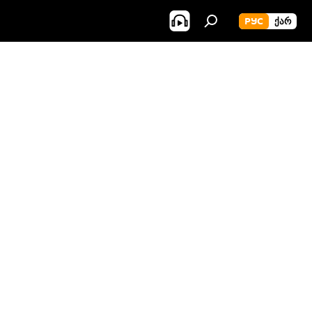
РУС
ᲥᲐᲠ