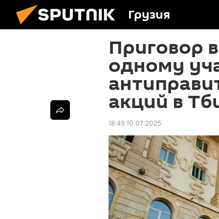
Грузия
Приговор 
одному уч
антиправи
акций в Тб
18:49 10.07.2025