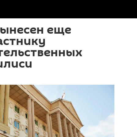
вынесен еще
астнику
тельственных
илиси