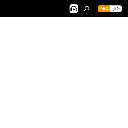
РУС
ᲥᲐᲠ