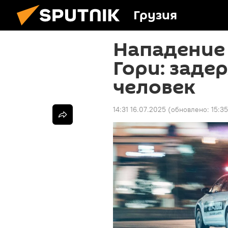
Грузия
Нападение 
Гори: заде
человек
14:31 16.07.2025
(обновлено:
15:3