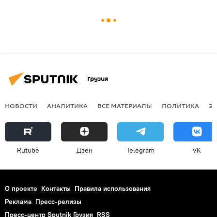
Грузия
НОВОСТИ
АНАЛИТИКА
ВСЕ МАТЕРИАЛЫ
ПОЛИТИКА
Э
Rutube
Дзен
Telegram
VK
О проекте
Контакты
Правила использования
Реклама
Пресс-релизы
Пресс-центр Sputnik Грузия
RSS