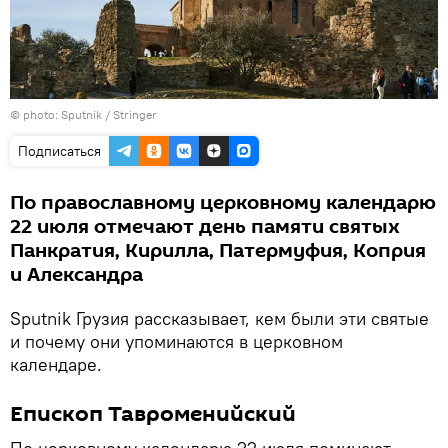
© photo: Sputnik / Stringer
Подписаться
По православному церковному календарю
22 июля отмечают день памяти cвятых
Панкратия, Кирилла, Патермуфия, Коприя
и Александра
Sputnik Грузия рассказывает, кем были эти cвятые
и почему они упоминаются в церковном
календаре.
Епископ Тавроменийский