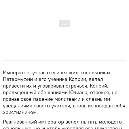
Император, узнав о египетских отшельниках,
Патермуфии и его ученике Коприи, велел
привести их и уговаривал отречься. Коприй,
прельщенный обещаниями Юлиана, отрекся, но,
познав свое падение молитвами и слезными
увещаниями своего учителя, вновь исповедал себя
христианином.
Разгневанный император велел пытать молодого
отшельника, но учитель укреплял его мужество и