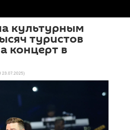
ла культурным
тысяч туристов
а концерт в
3 23.07.2025
)