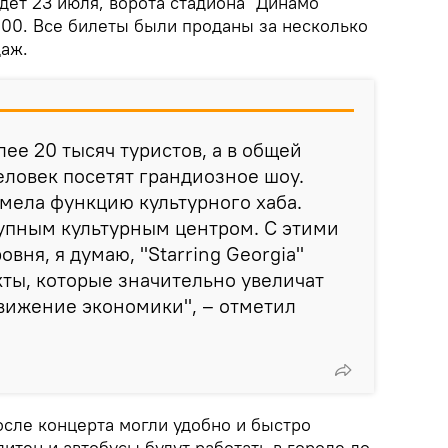
дет 23 июля, ворота стадиона "Динамо
:00. Все билеты были проданы за несколько
даж.
ее 20 тысяч туристов, а в общей
еловек посетят грандиозное шоу.
имела функцию культурного хаба.
упным культурным центром. С этими
вня, я думаю, "Starring Georgia"
ты, которые значительно увеличат
движение экономики", – отметил
осле концерта могли удобно и быстро
итен и автобусы будут работать в городе до