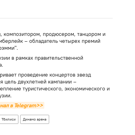
н, композитором, продюсером, танцором и
имберлейк – обладатель четырех премий
рэмми".
узии в рамках правительственной
a.
тривает проведение концертов звезд
ая цель двухлетней кампании –
репление туристического, экономического и
узии.
нал в Telegram>>
Тбилиси
Динамо арена