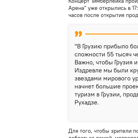
Концерт Тимберлейка прой
Арена" уже открылись в 17
часов после открытия про
"В Грузию прибыло бол
сложности 55 тысяч ч
Важно, чтобы Грузия 
Издревле мы были кр
звездами мирового уро
начнет большие проек
туризм в Грузии, про
Рухадзе.
Для того, чтобы зрители п
добраться домой, метропол