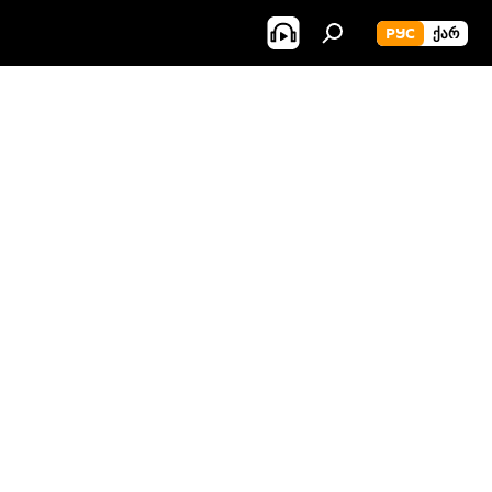
РУС
ᲥᲐᲠ