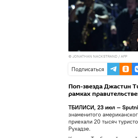
© JONATHAN NACKSTRAND / AFP
Подписаться
Поп-звезда Джастин Т
рамках правительствен
ТБИЛИСИ, 23 июл — Sputn
знаменитого американског
приехали 20 тысяч туристо
Рухадзе.