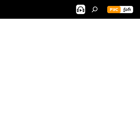
РУС
ᲥᲐᲠ