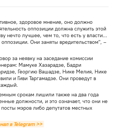
ативное, здоровое мнение, оно должно
еятельность оппозиции должна служить этой
 нечто лучшее, чем то, что есть у власти...
т оппозиции. Они заняты вредительством", –
овор за неявку на заседание комиссии
нерам: Мамуке Хазарадзе, Бадри
ридзе, Георгию Вашадзе, Нике Мелия, Нике
или и Гиви Таргамадзе. Они проведут в
каждый.
емным срокам лишили также на два года
енные должности, и это означает, что они не
а посты мэров либо депутатов местных
нал в Telegram >>