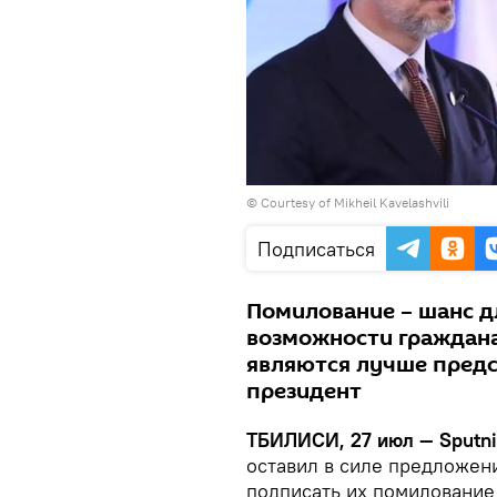
© Courtesy of Mikheil Kavelashvili
Подписаться
Помилование – шанс д
возможности граждана
являются лучше предс
президент
ТБИЛИСИ, 27 июл — Sputn
оставил в силе предложен
подписать их помилование 