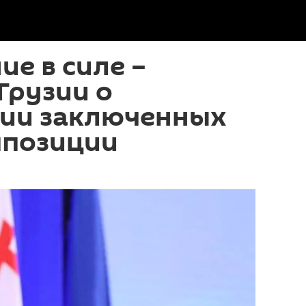
е в силе –
Грузии о
ии заключенных
ппозиции