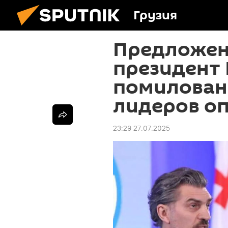
Грузия
Предложени
президент 
помилован
лидеров о
23:29 27.07.2025