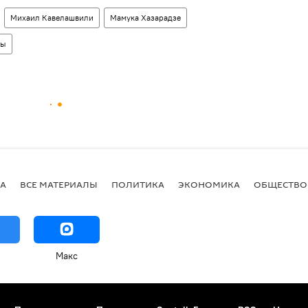
Михаил Кавелашвили
Мамука Хазарадзе
ры
А
ВСЕ МАТЕРИАЛЫ
ПОЛИТИКА
ЭКОНОМИКА
ОБЩЕСТВО
Макс