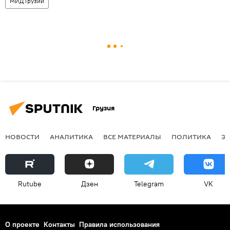
МИД Грузии
Грузия
НОВОСТИ
АНАЛИТИКА
ВСЕ МАТЕРИАЛЫ
ПОЛИТИКА
Э
Rutube
Дзен
Telegram
VK
О проекте
Контакты
Правила использования