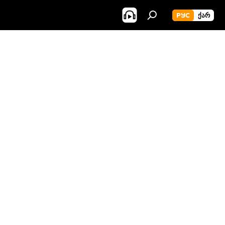
РУС
ᲥᲐᲠ