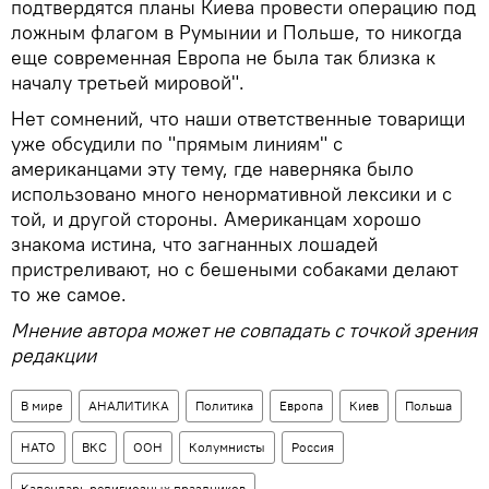
подтвердятся планы Киева провести операцию под
ложным флагом в Румынии и Польше, то никогда
еще современная Европа не была так близка к
началу третьей мировой".
Нет сомнений, что наши ответственные товарищи
уже обсудили по "прямым линиям" с
американцами эту тему, где наверняка было
использовано много ненормативной лексики и с
той, и другой стороны. Американцам хорошо
знакома истина, что загнанных лошадей
пристреливают, но с бешеными собаками делают
то же самое.
Мнение автора может не совпадать с точкой зрения
редакции
В мире
АНАЛИТИКА
Политика
Европа
Киев
Польша
НАТО
ВКС
ООН
Колумнисты
Россия
Календарь религиозных праздников