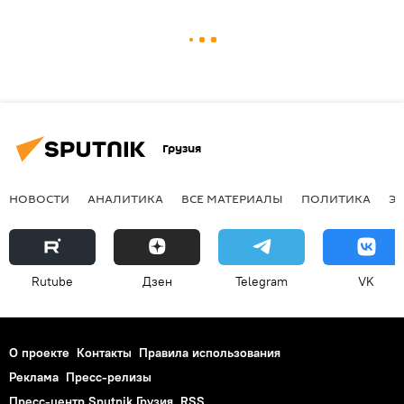
Грузия
НОВОСТИ
АНАЛИТИКА
ВСЕ МАТЕРИАЛЫ
ПОЛИТИКА
Э
Rutube
Дзен
Telegram
VK
О проекте
Контакты
Правила использования
Реклама
Пресс-релизы
Пресс-центр Sputnik Грузия
RSS