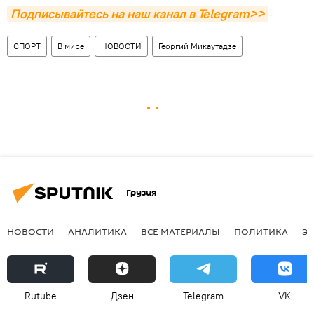
Подписывайтесь на наш канал в Telegram>>
СПОРТ
В мире
НОВОСТИ
Георгий Микаутадзе
Грузия
НОВОСТИ
АНАЛИТИКА
ВСЕ МАТЕРИАЛЫ
ПОЛИТИКА
Э
Rutube
Дзен
Telegram
VK