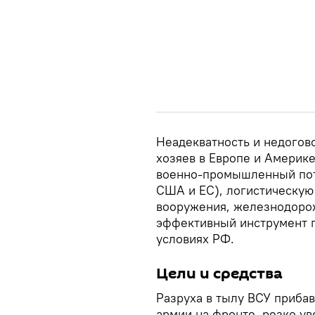
Неадекватность и недогов
хозяев в Европе и Америк
военно-промышленный пот
США и ЕС), логистическую
вооружения, железнодоро
эффективный инструмент п
условиях РФ.
Цели и средства
Разруха в тылу ВСУ приба
армии на фронте, резко у