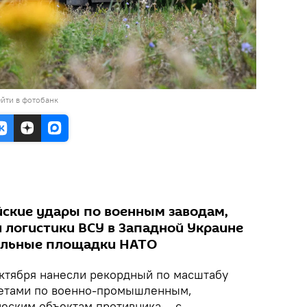
йти в фотобанк
ские удары по военным заводам,
 логистики ВСУ в Западной Украине
альные площадки НАТО
ктября нанесли рекордный по масштабу
кетами по военно-промышленным,
ческим объектам противника – с