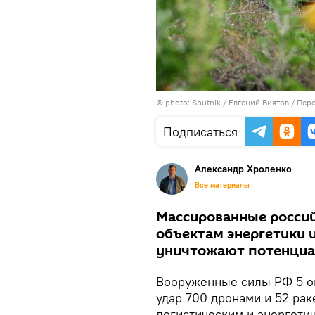
© photo: Sputnik / Евгений Биятов
/
Пере
Подписаться
Александр Хроленко
Все материалы
Массированные россий
объектам энергетики и
уничтожают потенци
Вооруженные силы РФ 5 о
удар 700 дронами и 52 ра
логистическим и энергети