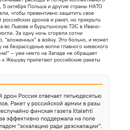
к, 5 октября Польша и другие страны НАТО
ели, чтобы превентивно защитить свое
 российских дронов и ракет, но прикрыть
са во Львове и Бурштынскую ТЭС в Ивано-
огли. За одну ночь сгорели сотни
, "вложенных" в войну. Это больно, и может
у на безрассудные вопли главного киевского
на!" – уже никто на Западе не обращает
 к Жешуву прилетают российские ракеты
 дрон Россия отвечает пятьюдесятью
пов. Ракет у российской армии в разы
еслучайно финская газета Iltalehti
ва эффективно поддержала на поле
падом "эскалацию ради деэскалации".