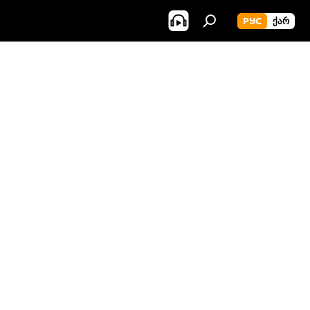
РУС
ᲥᲐᲠ