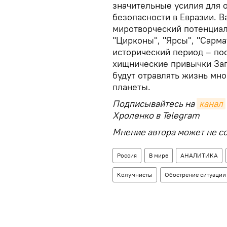
значительные усилия для 
безопасности в Евразии. 
миротворческий потенциал
"Цирконы", "Ярсы", "Сарм
исторический период – по
хищнические привычки Зап
будут отравлять жизнь мн
планеты.
Подписывайтесь на
канал
Хроленко в Telegram
Мнение автора может не со
Россия
В мире
АНАЛИТИКА
Колумнисты
Обострение ситуации