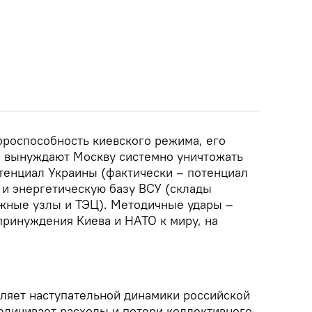
ороспособность киевского режима, его
е вынуждают Москву системно уничтожать
енциал Украины (фактически – потенциал
 и энергетическую базу ВСУ (склады
жные узлы и ТЭЦ). Методичные удары –
ринуждения Киева и НАТО к миру, на
вляет наступательной динамики российской
величивает расходы и потери коллективного