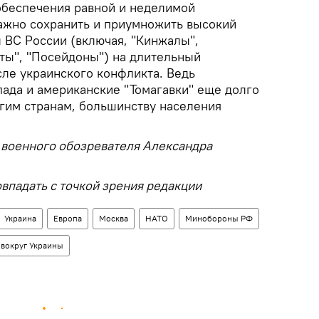
обеспечения равной и неделимой
Важно сохранить и приумножить высокий
 ВС России (включая, "Кинжалы",
аты", "Посейдоны") на длительный
сле украинского конфликта. Ведь
ада и американские "Томагавки" еще долго
огим странам, большинству населения
военного обозревателя Александра
впадать с точкой зрения редакции
Украина
Европа
Москва
НАТО
Минобороны РФ
 вокруг Украины