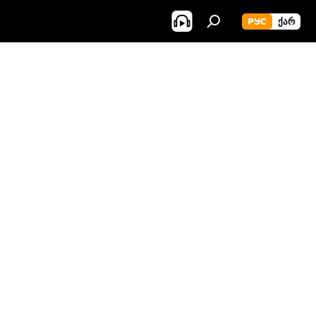
РУС
ᲥᲐᲠ