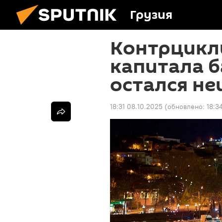
Грузия
Контрцикл
капитала б
остался н
18:31 08.10.2025
(обновлено:
18:3