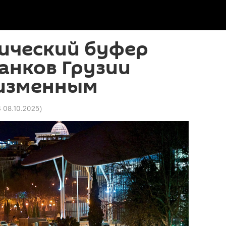
ический буфер
анков Грузии
еизменным
4 08.10.2025
)