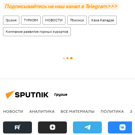
Подписывайтесь на наш канал в Telegram>>>
Грузия
ТУРИЗМ
НОВОСТИ
Тбилиси
Каха Каладзе
Компания развития горных курортов
Грузия
НОВОСТИ
АНАЛИТИКА
ВСЕ МАТЕРИАЛЫ
ПОЛИТИКА
Э