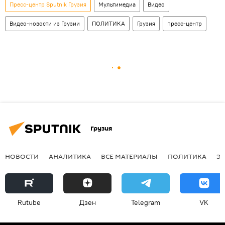
Пресс-центр Sputnik Грузия
Мультимедиа
Видео
Видео-новости из Грузии
ПОЛИТИКА
Грузия
пресс-центр
Грузия
НОВОСТИ
АНАЛИТИКА
ВСЕ МАТЕРИАЛЫ
ПОЛИТИКА
Э
Rutube
Дзен
Telegram
VK