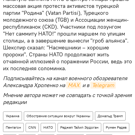
массовая акция протеста активистов турецкой
партии "Родина" (Vatan Partisi), Турецкого
молодежного союза (TGB) и Ассоциации женщин-
республиканок (CKD). Участники под лозунгом
"Нет саммиту НАТО!" прошли маршем по улицам
столицы, а в завершение вынесли "гроб альянса".
Шекспир сказал: "Насмешники – хорошие
пророки". Страны НАТО продолжают жить
отчаянной иллюзией о поражении России, ведь это
их последняя соломинка.
Подписывайтесь на канал военного обозревателя
Александра Хроленко на
MAX
и в
Telegram
Мнение автора может не совпадать с точкой зрения
редакции
Украина
Обострение ситуации вокруг Украины
Дональд Трамп
Пентагон
CNN
НАТО
Реджеп Тайип Эрдоган
Румен Радев