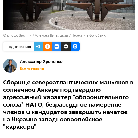
© photo: Sputnik / Алексей Витвицкий
/
Перейти в фотобанк
Подписаться
Александр Хроленко
Все материалы
Сборище североатлантических маньяков в
солнечной Анкаре подтвердило
агрессивный характер "оборонительного
союза" НАТО, безрассудное намерение
членов и кандидатов завершить начатое
на Украине западноевропейское
"харакири"