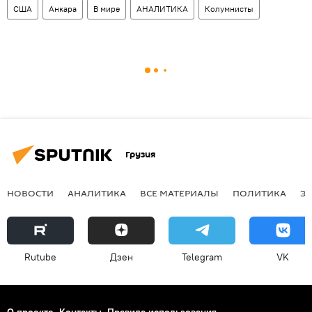
США
Анкара
В мире
АНАЛИТИКА
Колумнисты
Грузия
НОВОСТИ
АНАЛИТИКА
ВСЕ МАТЕРИАЛЫ
ПОЛИТИКА
Э
Rutube
Дзен
Telegram
VK
О проекте
Контакты
Правила использования