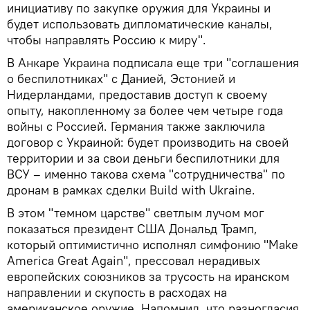
инициативу по закупке оружия для Украины и
будет использовать дипломатические каналы,
чтобы направлять Россию к миру".
В Анкаре Украина подписала еще три "соглашения
о беспилотниках" с Данией, Эстонией и
Нидерландами, предоставив доступ к своему
опыту, накопленному за более чем четыре года
войны с Россией. Германия также заключила
договор с Украиной: будет производить на своей
территории и за свои деньги беспилотники для
ВСУ – именно такова схема "сотрудничества" по
дронам в рамках сделки Build with Ukraine.
В этом "темном царстве" светлым лучом мог
показаться президент США Дональд Трамп,
который оптимистично исполнял симфонию "Make
America Great Again", прессовал нерадивых
европейских союзников за трусость на иранском
направлении и скупость в расходах на
американское оружие. Напомнил, что разногласия