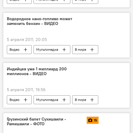
НОВОСТИ
Военная операция против Каддафи
Водородное нано-топливо может
заменить бензин - ВИДЕО
5 апреля 2011, 20:05
Видео
Мультимедиа
В мире
НОВОСТИ
Индийцев уже 1 миллиард 200
миллионов - ВИДЕО
5 апреля 2011, 19:56
Видео
Мультимедиа
В мире
НОВОСТИ
Грузинский балет Сухишвили -
15
Рамишвили - ФОТО