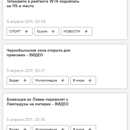
Татишвили в рейтинге WTA поднялась
на 115-е место
5 апреля 2011, 20:34
СПОРТ
Грузия
НОВОСТИ
Чернобыльская зона открыта для
приезжих - ВИДЕО
5 апреля 2011, 20:21
Видео
Мультимедиа
В мире
НОВОСТИ
Земля вступила в век катастроф : бедствия на планете
Беженцев из Ливии перевозят с
Лампедузы на материк - ВИДЕО
5 апреля 2011, 20:16
Видео
Мультимедиа
В мире