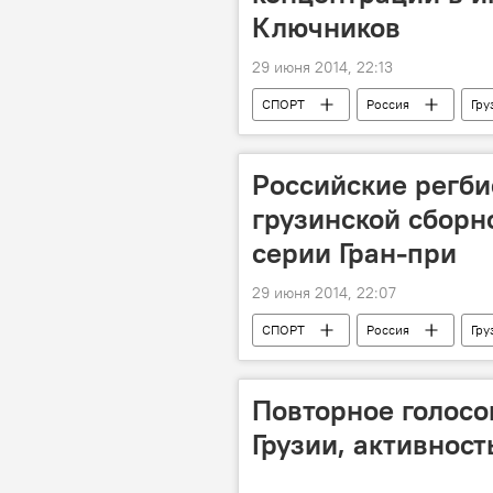
Ключников
29 июня 2014, 22:13
СПОРТ
Россия
Гру
Российские регби
грузинской сборн
серии Гран-при
29 июня 2014, 22:07
СПОРТ
Россия
Гру
Повторное голосо
Грузии, активност