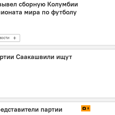
 вывел сборную Колумбии
пионата мира по футболу
ВОСТИ
артии Саакашвили ищут
едставители партии
8