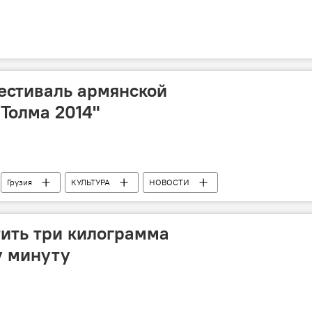
естиваль армянской
"Толма 2014"
Грузия
КУЛЬТУРА
НОВОСТИ
тить три килограмма
у минуту