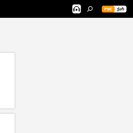
РУС
ᲥᲐᲠ