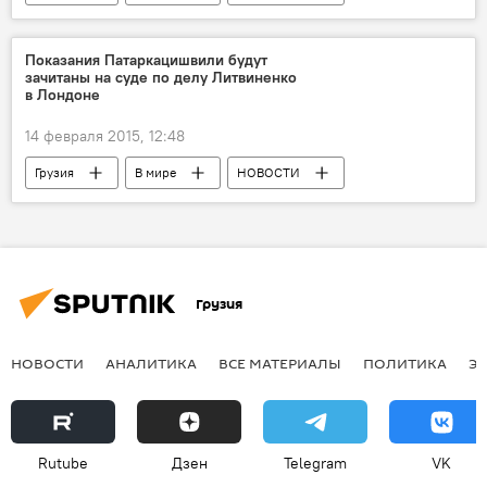
Показания Патаркацишвили будут
зачитаны на суде по делу Литвиненко
в Лондоне
14 февраля 2015, 12:48
Грузия
В мире
НОВОСТИ
Грузия
НОВОСТИ
АНАЛИТИКА
ВСЕ МАТЕРИАЛЫ
ПОЛИТИКА
Э
Rutube
Дзен
Telegram
VK