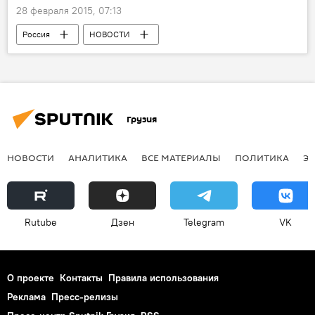
28 февраля 2015, 07:13
Россия
НОВОСТИ
ПРОИСШЕСТВИЯ
Грузия
НОВОСТИ
АНАЛИТИКА
ВСЕ МАТЕРИАЛЫ
ПОЛИТИКА
Э
Rutube
Дзен
Telegram
VK
О проекте
Контакты
Правила использования
Реклама
Пресс-релизы