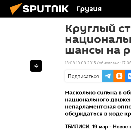
Грузия
Круглый ст
националь
шансы на 
18:08 19.03.2015
(обновлено:
17:0
Подписаться
Насколько сильна в о
национального движен
непарламентская оппо
обсуждаться в ходе кр
ТБИЛИСИ, 19 мар - Новости