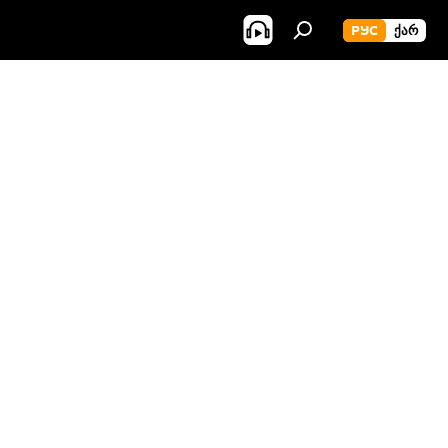
РУС
ᲥᲐᲠ