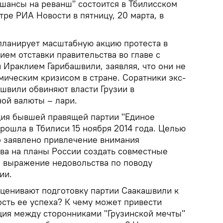
шансы на реванш" состоится в Тбилисском
ре РИА Новости в пятницу, 20 марта, в
планирует масштабную акцию протеста в
ием отставки правительства во главе с
 Ираклием Гарибашвили, заявляя, что они не
мическим кризисом в стране. Соратники экс-
швили обвиняют власти Грузии в
ой валюты – лари.
ция бывшей правящей партии "Единое
рошла в Тбилиси 15 ноября 2014 года. Целью
о заявлено привлечение внимания
а на планы России создать совместные
е выражение недовольства по поводу
ии.
оценивают подготовку партии Саакашвили к
сть ее успеха? К чему может привести
ия между сторонниками "Грузинской мечты"