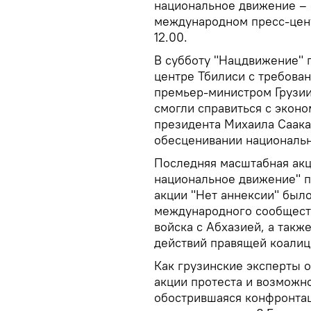
национальное движение – 
международном пресс-цент
12.00.
В субботу "Нацдвижение" 
центре Тбилиси с требован
премьер-министром Грузии
смогли справиться с эконо
президента Михаила Саака
обесценивании национальн
Последняя масштабная ак
национальное движение" п
акции "Нет аннексии" был
международного сообществ
войска с Абхазией, а такж
действий правящей коалиц
Как грузинские эксперты 
акции протеста и возможно
обострившаяся конфронтац