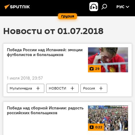
РУС
Грузия
Новости от 01.07.2018
Победа России над Испанией: эмоции
футболистов и болельщиков
29
1 июля 2018, 23:57
Мультимедиа
НОВОСТИ
Россия
СПОРТ
Фотоленты
ФИФА-2018
Испания
ЧМ-2018 по футболу
Победа над сборной Испании: радость
российских болельщиков
ЧМ-2018
Футбол
Футбольные фанаты
0:22
новости в фотографиях