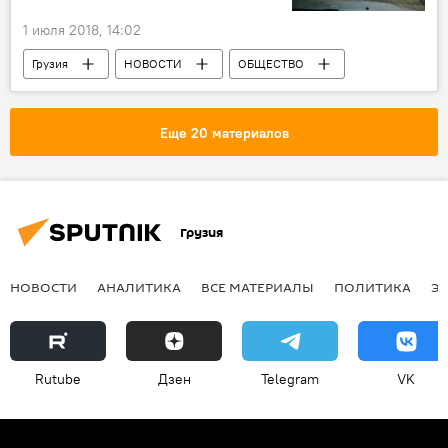
1 июля 2018, 14:02
Грузия
НОВОСТИ
ОБЩЕСТВО
Грузинские дороги, машины и их водители
Майя Цкитишвили
Еще 20 материалов
Министерство инфраструктуры и регионального развития
Строительство дороги
Грузия
НОВОСТИ
АНАЛИТИКА
ВСЕ МАТЕРИАЛЫ
ПОЛИТИКА
Э
Rutube
Дзен
Telegram
VK