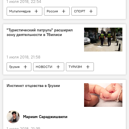
1 июля 2018, 22:54
Чемпионат мира по футболу
Мультимедиа
Россия
СПОРТ
Видео
ФИФА-2018
ЧМ-2018
Чемпионат мира по футболу
"Туристический патруль" расширил
зону деятельности в Тбилиси
1 июля 2018, 21:58
Грузия
НОВОСТИ
ТУРИЗМ
ОБЩЕСТВО
Грузия - туристический центр
МВД Грузии
Пеший патруль
Инстинкт отцовства в Грузии
Мариам Сараджишвили
1 июля 2018, 21:35