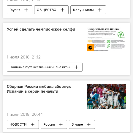
Грузия
ОБЩЕСТВО
Колумнисты
АНАЛИТИКА
Мариам Сараджишвили
Рассказы Мариам Сараджишвили
Успей сделать чемпионское селфи
1 июля 2018, 21:12
Наивные путешественники: вне игры
Сборная России выбила сборную
Испании в серии пенальти
1 июля 2018, 20:44
НОВОСТИ
Россия
В мире