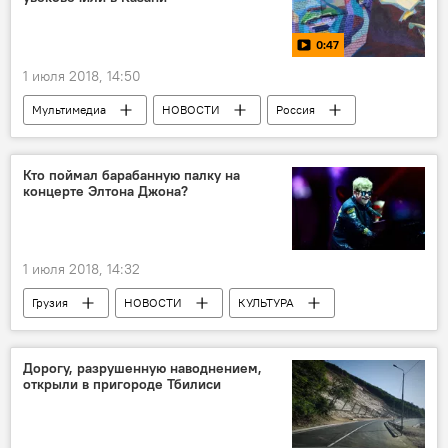
0:47
1 июля 2018, 14:50
Мультимедиа
НОВОСТИ
Россия
СПОРТ
Видео
ФИФА-2018
Криштиану Роналду
Лионель Месси
Кто поймал барабанную палку на
концерте Элтона Джона?
ЧМ-2018
Футбол
Чемпионат мира по футболу
1 июля 2018, 14:32
Грузия
НОВОСТИ
КУЛЬТУРА
Культурная жизнь Грузии
Дорогу, разрушенную наводнением,
открыли в пригороде Тбилиси