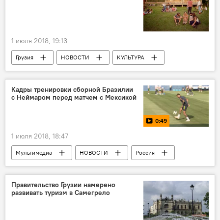
1 июля 2018, 19:13
Грузия
НОВОСТИ
КУЛЬТУРА
ОБЩЕСТВО
Культурная жизнь Грузии
Тбилиси
Кадры тренировки сборной Бразилии
с Неймаром перед матчем с Мексикой
Национальная парламентская библиотека
Этнографический музей имени Георгия Читая
0:49
1 июля 2018, 18:47
Мультимедиа
НОВОСТИ
Россия
СПОРТ
Видео
ФИФА-2018
Бразилия
Неймар
Правительство Грузии намерено
развивать туризм в Самегрело
ЧМ-2018 по футболу
ЧМ-2018
Чемпионат мира по футболу