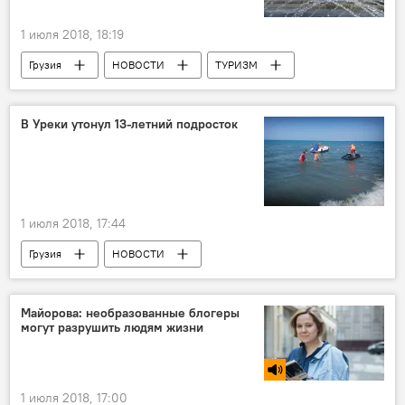
1 июля 2018, 18:19
Грузия
НОВОСТИ
ТУРИЗМ
ОБЩЕСТВО
Грузия - туристический центр
Регион Самегрело-Земо Сванети
В Уреки утонул 13-летний подросток
Мамука Бахтадзе
Правительство Грузии
1 июля 2018, 17:44
Грузия
НОВОСТИ
ПРОИСШЕСТВИЯ
Майорова: необразованные блогеры
могут разрушить людям жизни
1 июля 2018, 17:00