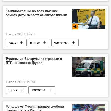
Точный прогноз погоды в Батуми
Прогноз погоды в Батуми
ПОГОДА
Камчибеков: не во всех пьющих
семьях дети вырастают алкоголиками
1 июля 2018, 15:26
Радио
В мире
Наркотики
Нарколог
Алкоголизм
ОБЩЕСТВО
Туристы из Беларуси пострадали в
ДТП на востоке Грузии
1 июля 2018, 15:00
Грузия
НОВОСТИ
ПРОИСШЕСТВИЯ
Роналду vs Месси: грандов футбола
увековечили в Казани