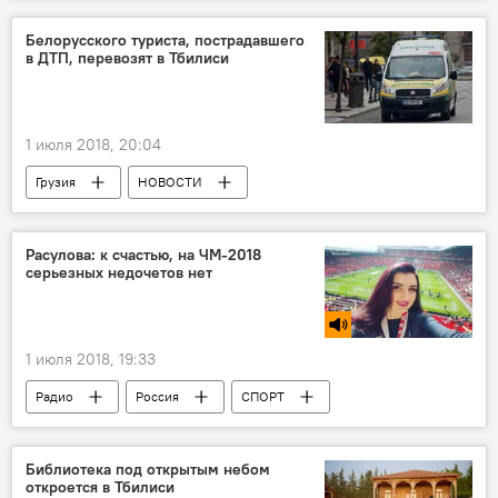
СПОРТ
Новости ЧМ-2018
ФИФА-2018
Чемпионат мира по футболу
Белорусского туриста, пострадавшего
в ДТП, перевозят в Тбилиси
1 июля 2018, 20:04
Грузия
НОВОСТИ
ПРОИСШЕСТВИЯ
Расулова: к счастью, на ЧМ-2018
серьезных недочетов нет
1 июля 2018, 19:33
Радио
Россия
СПОРТ
Новости ЧМ-2018
ФИФА-2018
Чемпионат мира по футболу
Библиотека под открытым небом
откроется в Тбилиси