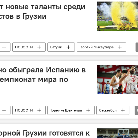
 на сайте
Опрос Sputnik
т новые таланты среди
тов в Грузии
НОВОСТИ
Батуми
Георгий Микаутадзе
но обыграла Испанию в
чемпионат мира по
НОВОСТИ
Торнике Шенгелия
баскетбол
Новости грузинского баскетбола
рной Грузии готовятся к