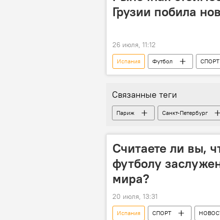
Грузии побила но
26 июля, 11:12
Испания
Футбол
СПОРТ
Европа
Зурико Давиташвил
Связанные теги
Париж
Санкт-Петербург
Считаете ли вы, 
футболу заслуже
мира?
20 июля, 13:31
Испания
СПОРТ
НОВОС