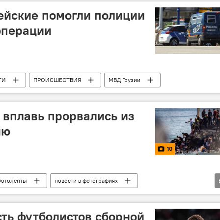
ейские помогли полиции
операции
ТИ
ПРОИСШЕСТВИЯ
МВД Грузии
 вплавь прорвались из
ию
10
отоленты
новости в фотографиях
Марокко
ть футболистов сборной