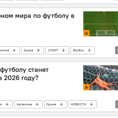
Опрос
Опрос Sputnik Грузия
Опрос на сайте
оном мира по футболу в
ентина
Грузия
СПОРТ
Футбол
Опрос Sputnik Грузия
Опрос
Опрос Sputnik
 футболу станет
 2026 году?
я
Аргентина
Грузия
НОВОСТИ
мпионат мира по футболу
Опрос