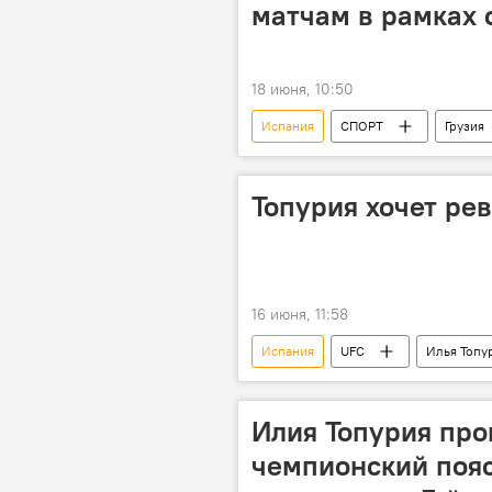
матчам в рамках 
18 июня, 10:50
Испания
СПОРТ
Грузия
Бека Бурджанадзе
Топурия хочет ре
16 июня, 11:58
Испания
UFC
Илья Топу
США
Илия Топурия про
чемпионский пояс