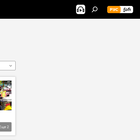
РУС
ᲥᲐᲠ
Еще
2