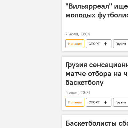
Опрос Sputnik Грузия
Опрос
"Вильярреал" ище
молодых футболис
7 июля, 13:04
Испания
СПОРТ
Грузия
Футбол
Грузия сенсацион
матче отбора на 
баскетболу
5 июля, 23:31
Испания
СПОРТ
Грузия
Сборная Грузии по баскетболу
Баскетболисты сбо