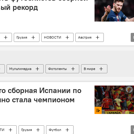
вый рекорд
Грузия
НОВОСТИ
Австрия
и
Хвича Кварацхелия
Георгий Мамардашвили
Мультимедиа
Фотоленты
В мире
что сборная Испании по
нно стала чемпионом
ТИ
Грузия
Футбол