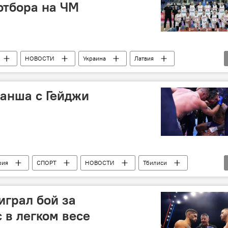
отбора на ЧМ
НОВОСТИ
Украина
Латвия
ванша с Гейджи
рия
СПОРТ
НОВОСТИ
Тбилиси
играл бой за
 в легком весе