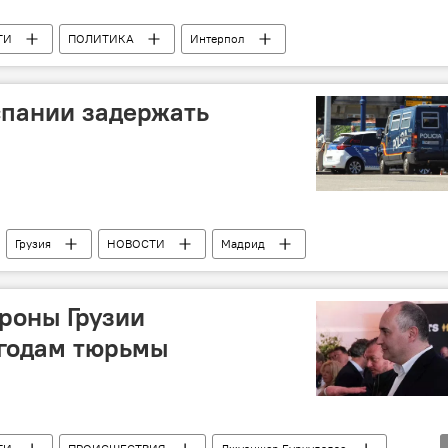
ТИ
ПОЛИТИКА
Интерпол
спании задержать
Грузия
НОВОСТИ
Мадрид
роны Грузии
 годам тюрьмы