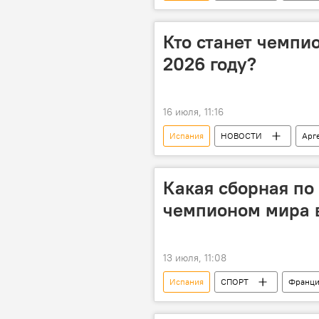
Чемпионат мира по футболу
Опрос Sputnik
Кто станет чемпи
2026 году?
16 июля, 11:16
Испания
НОВОСТИ
Арг
Чемпионат мира по футболу
Опрос на сайте
Какая сборная по
чемпионом мира в
13 июля, 11:08
Испания
СПОРТ
Франци
Англия
Футбол
Че