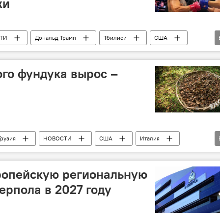
жи
ТИ
Дональд Трамп
Тбилиси
США
Грузия
ого фундука вырос –
Грузия
НОВОСТИ
США
Италия
а
Ассоциация экспортеров и по переработке фундука
ропейскую региональную
рпола в 2027 году