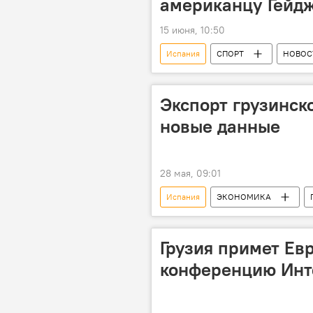
американцу Гейд
15 июня, 10:50
Испания
СПОРТ
НОВОС
Илья Топурия
UFC
Экспорт грузинск
новые данные
28 мая, 09:01
Испания
ЭКОНОМИКА
Ассоциация производителей фундук
Грузия примет Ев
конференцию Инте