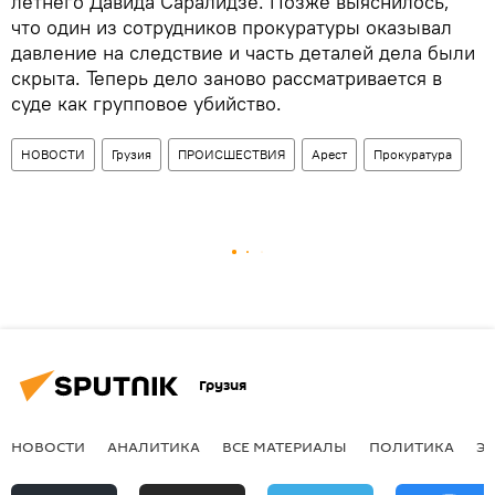
летнего Давида Саралидзе. Позже выяснилось,
что один из сотрудников прокуратуры оказывал
давление на следствие и часть деталей дела были
скрыта. Теперь дело заново рассматривается в
суде как групповое убийство.
НОВОСТИ
Грузия
ПРОИСШЕСТВИЯ
Арест
Прокуратура
Грузия
НОВОСТИ
АНАЛИТИКА
ВСЕ МАТЕРИАЛЫ
ПОЛИТИКА
Э