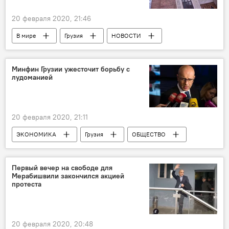
20 февраля 2020, 21:46
В мире
Грузия
НОВОСТИ
1TV – Первый канал. Общественное телевидение Грузии
ПРОИСШЕСТВИЯ
Минфин Грузии ужесточит борьбу с
лудоманией
20 февраля 2020, 21:11
ЭКОНОМИКА
Грузия
ОБЩЕСТВО
НОВОСТИ
Первый вечер на свободе для
Мерабишвили закончился акцией
протеста
20 февраля 2020, 20:48