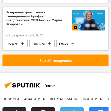
Обзоры
АНАЛИТИКА
Вано Мерабишвили
Соцсети
Завершена трансляция -
Еженедельный брифинг
представителя МИД России Марии
Захаровой
20 февраля 2020, 16:35
Россия
Политика
В мире
Видео
Мультимедиа
Мария Захарова
ПОЛИТИКА
Еще 20 материалов
Грузия
НОВОСТИ
АНАЛИТИКА
ВСЕ МАТЕРИАЛЫ
ПОЛИТИКА
Э