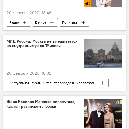
20 февраля 2020, 18:46
Радио
В мире
Политика
Австралия
МИД России: Москва не вмешивается
во внутренние дела Тбилиси
20 февраля 2020, 18:32
Виртуальная Грузия: интернет-свобода и кибербезопасность
ПОЛИТИКА
Грузия
НОВОСТИ
Россия
Жена Валерия Меладзе перепутала,
как на грузинском любовь