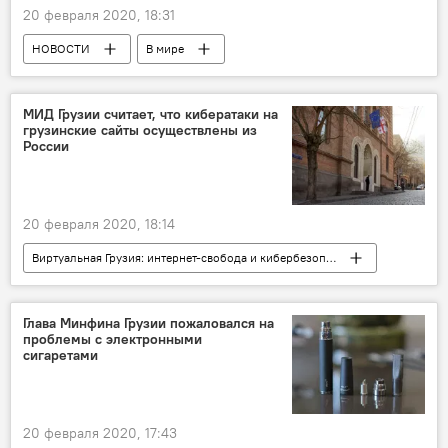
20 февраля 2020, 18:31
НОВОСТИ
В мире
Мировая культура
Светская хроника
Валерий Меладзе
МИД Грузии считает, что кибератаки на
грузинские сайты осуществлены из
России
20 февраля 2020, 18:14
Виртуальная Грузия: интернет-свобода и кибербезопасность
ПОЛИТИКА
Грузия
НОВОСТИ
Россия
Глава Минфина Грузии пожаловался на
проблемы с электронными
сигаретами
20 февраля 2020, 17:43