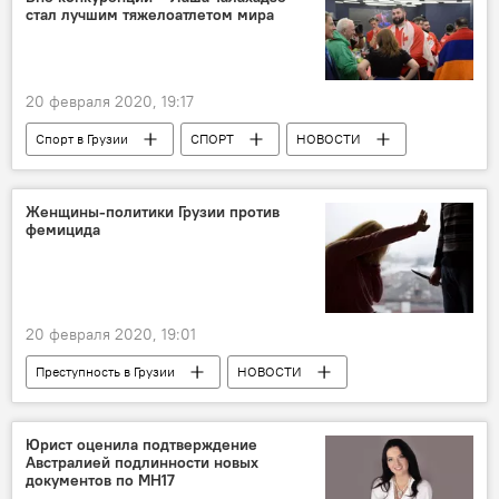
стал лучшим тяжелоатлетом мира
ПРОИСШЕСТВИЯ
20 февраля 2020, 19:17
Спорт в Грузии
СПОРТ
НОВОСТИ
Грузия
Женщины-политики Грузии против
фемицида
20 февраля 2020, 19:01
Преступность в Грузии
НОВОСТИ
Грузия
ПОЛИТИКА
ОБЩЕСТВО
женщины
Убийство
Юрист оценила подтверждение
Австралией подлинности новых
документов по MH17