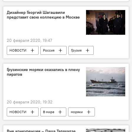
Сборная Грузии по футболу
Дизайнер Георгий Шагашвили
представит свою коллекцию в Москве
20 февраля 2020, 19:47
НОВОСТИ
Россия
Грузия
КУЛЬТУРА
Москва
дизайнеры
Грузинские дизайнеры
Грузинские моряки оказались в плену
пиратов
Грузинские дизайнеры покоряют мир моды
20 февраля 2020, 19:32
НОВОСТИ
В мире
моряки
Нигерийские пираты
Плен
Rustavi2 – Рустави 2 грузинское онлайн ТВ
Вне конкуренции – Лаша Талахадзе