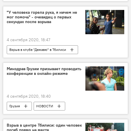
Обзоры
ПРОИСШЕСТВИЯ
ОБЩЕСТВО
"У человека горела рука, я ничем не
мог помочь" - очевидец о первых
секундах после взрыва
4 сентября 2020, 18:47
Взрыв в клубе "Дежавю" в Тбилиси
ОБЩЕСТВО
Грузия
ПРОИСШЕСТВИЯ
НОВОСТИ
Минздрав Грузии призывает проводить
конференции в онлайн-режиме
Тбилиси
4 сентября 2020, 18:40
Грузия
НОВОСТИ
ПРОИСШЕСТВИЯ
ОБЩЕСТВО
Взрыв в центре Тбилиси: один человек
погиб прямо на месте