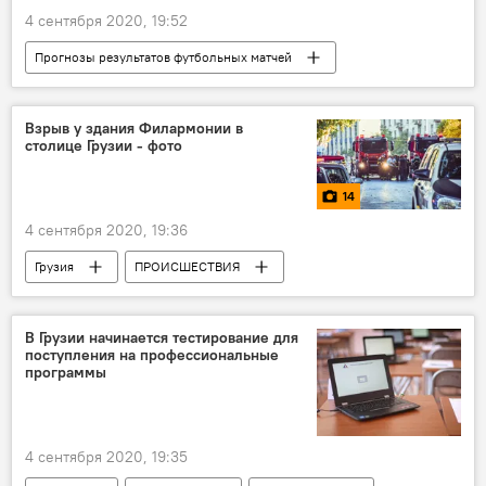
4 сентября 2020, 19:52
Прогнозы результатов футбольных матчей
СПОРТ
Грузия
Футбол
Сборная Грузии по футболу
Взрыв у здания Филармонии в
столице Грузии - фото
Лига Наций УЕФА
Лига наций УЕФА 2020: команды, матчи, игроки, прогнозы
14
4 сентября 2020, 19:36
Грузия
ПРОИСШЕСТВИЯ
Фотоленты
Мультимедиа
Тбилиси
Взрыв
ЧП
В Грузии начинается тестирование для
поступления на профессиональные
Новости Грузии в фотографиях
программы
4 сентября 2020, 19:35