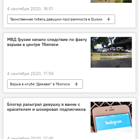
4 сентября 2020, 18:01
Таинственная гибель девушки-программиста в Грузии
НОВОСТИ
Грузия
ПРОИСШЕСТВИЯ
МВД Грузии начало следствие по факту
взрыва в центре Тбилиси
4 сентября 2020, 17:59
Взрыв в клубе "Дежавю" в Тбилиси
ОБЩЕСТВО
Грузия
ПРОИСШЕСТВИЯ
НОВОСТИ
Блогер разыграл девушку в ванне с
красителем и шокировал подписчиков
Тбилиси
4 сентября 2020, 17:46