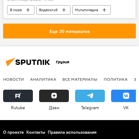
В мире
Видеоклуб
Мультимедиа
ОБЩЕСТВО
Еще 20 материалов
Грузия
НОВОСТИ
АНАЛИТИКА
ВСЕ МАТЕРИАЛЫ
ПОЛИТИКА
Э
Rutube
Дзен
Telegram
VK
О проекте
Контакты
Правила использования