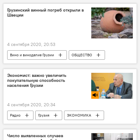
ОБЩЕСТВО
Грузинский винный погреб открыли в
Швеции
4 сентября 2020, 20:53
Вино и виноделие Грузии
ОБЩЕСТВО
Грузия
КУЛЬТУРА
НОВОСТИ
Экономист: важно увеличить
покупательную способность
населения Грузии
4 сентября 2020, 20:34
Радио
Грузия
ЭКОНОМИКА
Иосиф Арчвадзе
Число выявленных случаев